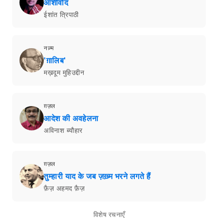
आशीर्वाद
ईशांत त्रिपाठी
नज़्म
'ग़ालिब'
मख़दूम मुहिउद्दीन
ग़ज़ल
आदेश की अवहेलना
अविनाश ब्यौहार
ग़ज़ल
तुम्हारी याद के जब ज़ख़्म भरने लगते हैं
फ़ैज़ अहमद फ़ैज़
विशेष रचनाएँ