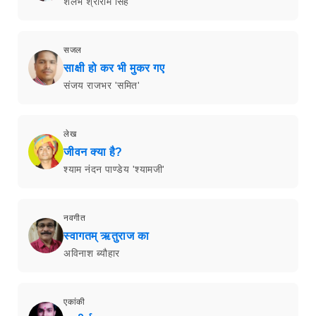
शलभ श्रीराम सिंह
सजल
साक्षी हो कर भी मुकर गए
संजय राजभर 'समित'
लेख
जीवन क्या है?
श्याम नंदन पाण्डेय 'श्यामजी'
नवगीत
स्वागतम् ऋतुराज का
अविनाश ब्यौहार
एकांकी