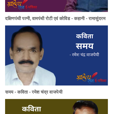
दक्षिणपंथी पत्नी, वामपंथी रोटी एवं कोविड - कहानी - रामासुंदरम
समय - कविता - रमेश चंद्र वाजपेयी