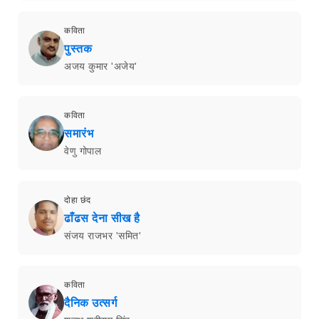
कविता
पुस्तक
अजय कुमार 'अजेय'
कविता
समारंभ
वेणु गोपाल
दोहा छंद
ढाँढस देना सीख है
संजय राजभर 'समित'
कविता
दैनिक उत्सर्ग