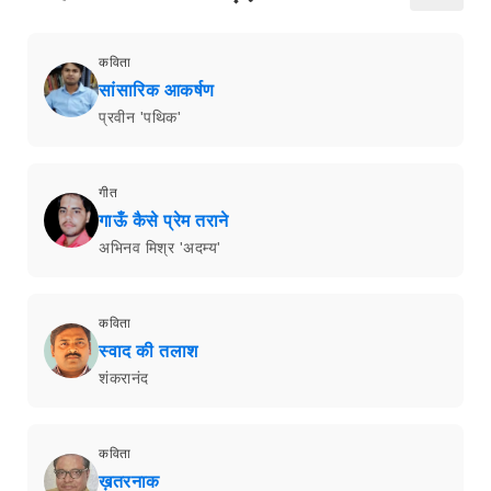
कविता
सांसारिक आकर्षण
प्रवीन 'पथिक'
गीत
गाऊँ कैसे प्रेम तराने
अभिनव मिश्र 'अदम्य'
कविता
स्वाद की तलाश
शंकरानंद
कविता
ख़तरनाक