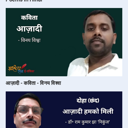
आज़ादी - कविता - विनय विश्वा