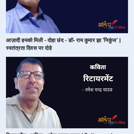
आज़ादी हमको मिली - दोहा छंद - डॉ॰ राम कुमार झा 'निकुंज' |
स्वतंत्रता दिवस पर दोहे