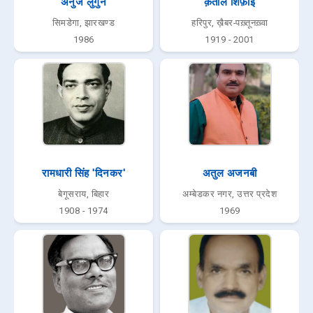
अनुज लुगुन
क़तील शिफ़ाई
सिमडेगा, झारखण्ड
हरिपुर, ख़ैबर-पख़्तूनख़्वा
1986
1919 - 2001
रामधारी सिंह 'दिनकर'
अतुल अजनबी
बेगूसराय, बिहार
अम्बेडकर नगर, उत्तर प्रदेश
1908 - 1974
1969