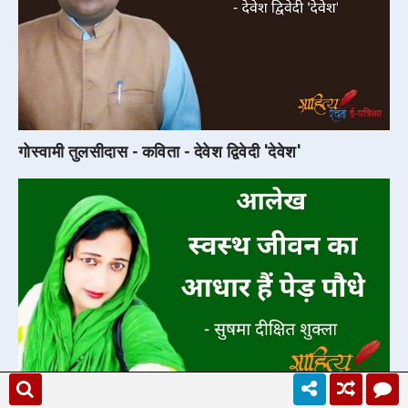
गोस्वामी तुलसीदास - कविता - देवेश द्विवेदी 'देवेश'