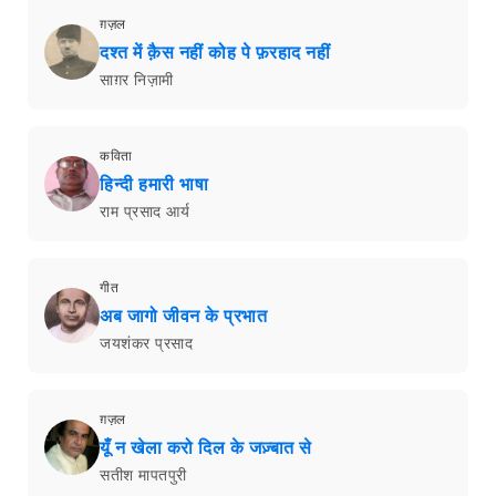
ग़ज़ल
दश्त में क़ैस नहीं कोह पे फ़रहाद नहीं
साग़र निज़ामी
कविता
हिन्दी हमारी भाषा
राम प्रसाद आर्य
गीत
अब जागो जीवन के प्रभात
जयशंकर प्रसाद
ग़ज़ल
यूँ न खेला करो दिल के जज़्बात से
सतीश मापतपुरी