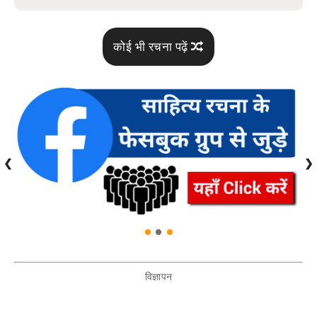
कोई भी रचना पढ़ें
❮
❯
विज्ञापन