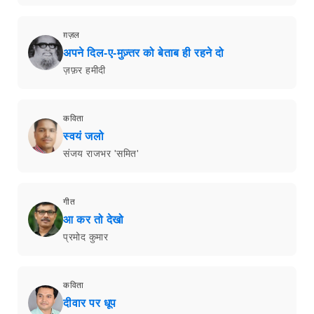
ग़ज़ल
अपने दिल-ए-मुज़्तर को बेताब ही रहने दो
ज़फ़र हमीदी
कविता
स्वयं जलो
संजय राजभर 'समित'
गीत
आ कर तो देखो
प्रमोद कुमार
कविता
दीवार पर धूप