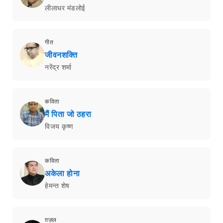
लीलाधर मंडलोई
गीत
जीवनशक्ति
नरेंद्र शर्मा
कविता
मैं पिता जो ठहरा
विजय कृष्ण
कविता
अकेला होना
हेमन्त शेष
ग़ज़ल