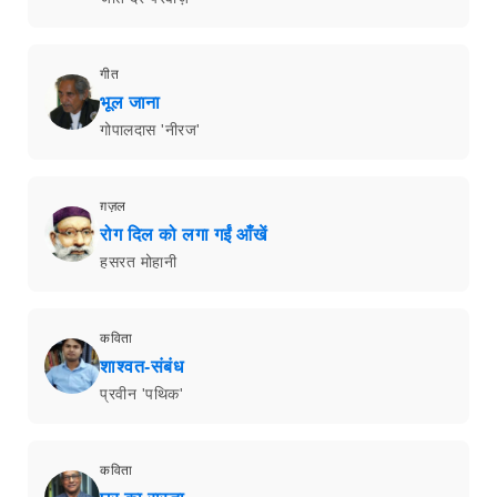
गीत
भूल जाना
गोपालदास 'नीरज'
ग़ज़ल
रोग दिल को लगा गईं आँखें
हसरत मोहानी
कविता
शाश्वत-संबंध
प्रवीन 'पथिक'
कविता