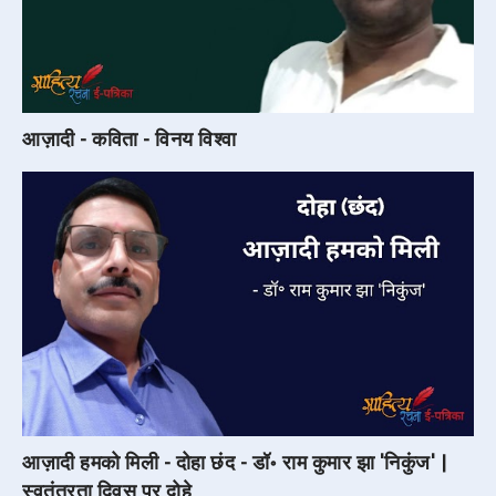
आज़ादी - कविता - विनय विश्वा
आज़ादी हमको मिली - दोहा छंद - डॉ॰ राम कुमार झा 'निकुंज' |
स्वतंत्रता दिवस पर दोहे