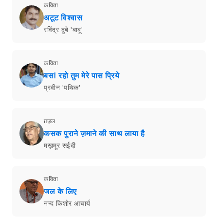
कविता
अटूट विश्वास
रविंद्र दुबे 'बाबू'
कविता
बस! रहो तुम मेरे पास प्रिये
प्रवीन 'पथिक'
ग़ज़ल
कसक पुराने ज़माने की साथ लाया है
मख़मूर सईदी
कविता
जल के लिए
नन्द किशोर आचार्य