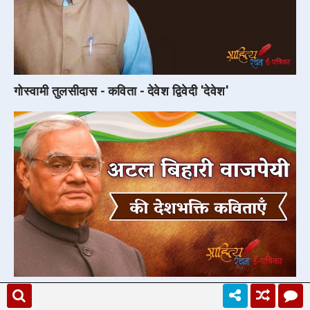
गोस्वामी तुलसीदास - कविता - देवेश द्विवेदी 'देवेश'
अटल बिहारी वाजपेयी की देशभक्ति कविताएँ