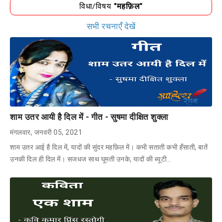
विधा/विषय
"महफ़िल"
सभी रचनाएँ देखें
शाम उतर आयी है दिल में - गीत - सुषमा दीक्षित शुक्ला
मंगलवार, जनवरी 05, 2021
शाम उतर आई है दिल में, यादों की सुंदर महफ़िल में। कभी सताती कभी हँसाती, बातें
उनकी दिल ही दिल में। सजधज साथ घूमती उनके, यादों की ब्यूटी…