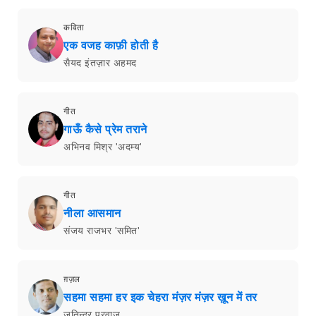
कविता
एक वजह काफ़ी होती है
सैयद इंतज़ार अहमद
गीत
गाऊँ कैसे प्रेम तराने
अभिनव मिश्र 'अदम्य'
गीत
नीला आसमान
संजय राजभर 'समित'
ग़ज़ल
सहमा सहमा हर इक चेहरा मंज़र मंज़र ख़ून में तर
जतिन्दर परवाज़