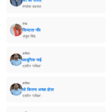
घर का रास्ता
मंगलेश डबराल
लेख
सिमटता गाँव
अंकुर सिंह
कविता
आधुनिक भाई
प्रवीन 'पथिक'
कविता
तो कितना अच्छा होता
प्रवीन 'पथिक'