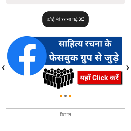
कोई भी रचना पढ़ें
❮
❯
विज्ञापन