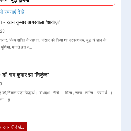
/विषय
"बुद्ध पूर्णिमा"
ी रचनाएँ देखें
कविता - रतन कुमार अगरवाला 'आवाज़'
023
अवतार, दिव्य शक्ति के आधार, संसार को किया था प्रकाशमय, बुद्ध थे ज्ञान के
पूर्णिमा, मनाते इस द…
हा - डॉ. राम कुमार झा "निकुंज"
20
ह को,निकल पड़ा सिद्धार्थ। बोधवृक्ष नीचे मिला , सत्य शान्ति परमार्थ।।
ुणा हृ…
 रचनाएँ देखें...