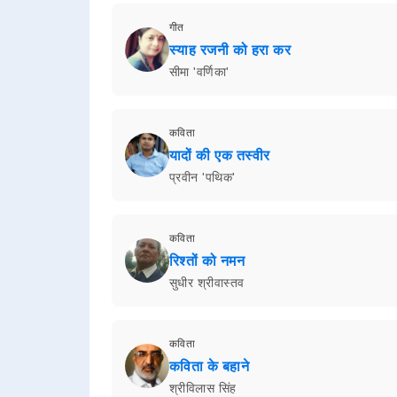
गीत
स्याह रजनी को हरा कर
सीमा 'वर्णिका'
कविता
यादों की एक तस्वीर
प्रवीन 'पथिक'
कविता
रिश्तों को नमन
सुधीर श्रीवास्तव
कविता
कविता के बहाने
श्रीविलास सिंह