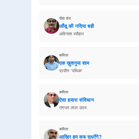
दोहा छंद
आँसू की नदिया बही
अविनाश ब्यौहार
कविता
एक ख़ुशनुमा शाम
प्रवीन 'पथिक'
कविता
ऐसा हमारा संविधान
गणपत लाल उदय
कविता
आख़िर हम कब सुधरेंगे?