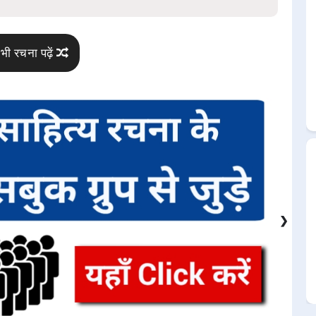
भी रचना पढ़ें
❯