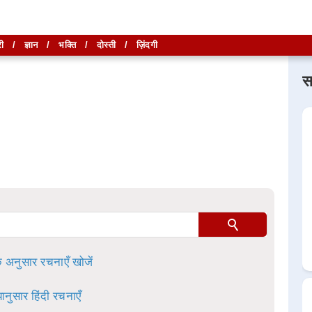
ी
/
ज्ञान
/
भक्ति
/
दोस्ती
/
ज़िंदगी
स
लिखें और
लिखें और
खोजें
खोजें
ा है।
े अनुसार रचनाएँ खोजें
ानुसार हिंदी रचनाएँ