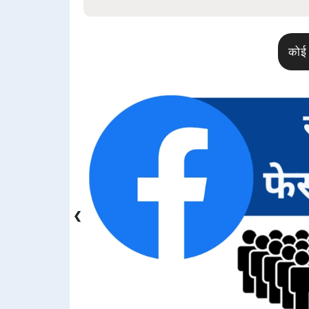
कोई 
❮