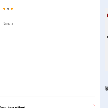
विज्ञापन
हि