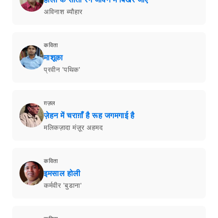
अविनाश ब्यौहार
कविता
माशूका
प्रवीन 'पथिक'
ग़ज़ल
ज़ेहन में चराग़ाँ है रूह जगमगाई है
मलिकज़ादा मंज़ूर अहमद
कविता
इमसाल होली
कर्मवीर 'बुडाना'