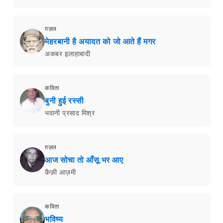
ग़ज़ल
मेहरबानी है अयादत को जो आते हैं मगर
अकबर इलाहाबादी
कविता
बुनी हुई रस्सी
भवानी प्रसाद मिश्र
ग़ज़ल
आज सोचा तो आँसू भर आए
कैफ़ी आज़मी
कविता
भविष्य