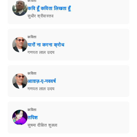
कविता
कवि हूँ कविता लिखता हूँ
सुधीर श्रीवास्तव
कविता
यारों ना करना क्रोध
गणपत लाल उदय
कविता
आग़ाज़-ए-नववर्ष
गणपत लाल उदय
कविता
तपिश
सुषमा दीक्षित शुक्ला