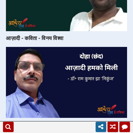
आज़ादी - कविता - विनय विश्वा
आज़ादी हमको मिली - दोहा छंद - डॉ॰ राम कुमार झा 'निकुंज' |
स्वतंत्रता दिवस पर दोहे