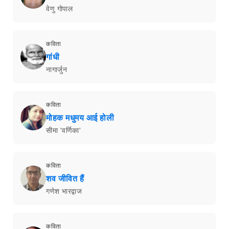
वेणु गोपाल
कविता
गांधी
नागार्जुन
कविता
मोहक मधुमय आई होली
सीमा 'वर्णिका'
कविता
शव जीवित हैं
गणेश भारद्वाज
कविता