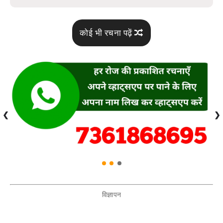
कोई भी रचना पढ़ें
❮
❯
विज्ञापन