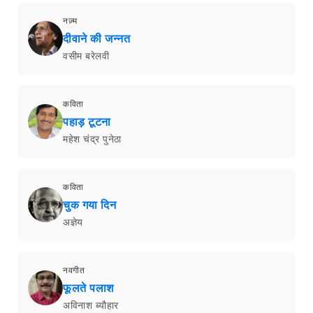
नज़्म
दीवाने की जन्नत
वसीम बरेलवी
कविता
पहाड़ टूटना
महेश चंद्र पुनेठा
कविता
चुक गया दिन
अज्ञेय
नवगीत
फूलते पलाश
अविनाश ब्यौहार