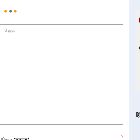
विज्ञापन
हि