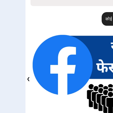
कोई 
❮