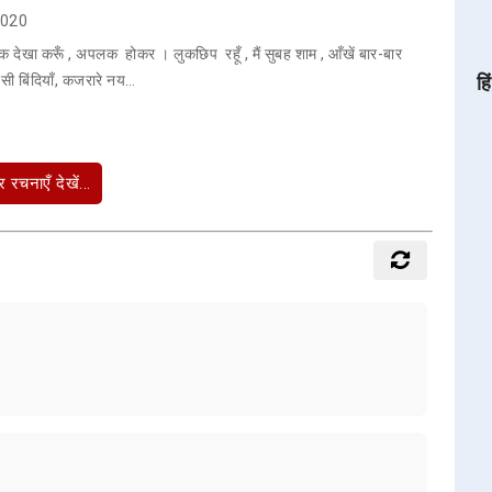
 2020
टक देखा करूँ , अपलक होकर । लुकछिप रहूँ , मैं सुबह शाम , आँखें बार-बार
सी बिंदियाँ, कजरारे नय…
हि
 रचनाएँ देखें...