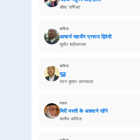
सीमा 'वर्णिका'
कविता
आचार्य महावीर प्रसाद द्विवेदी
सुधीर श्रीवास्तव
कविता
युद्ध
रतन कुमार अगरवाला
ग़ज़ल
मिरी मस्ती के अफ़्साने रहेंगे
कलीम आजिज़