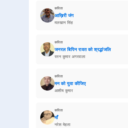
कविता
आख़िरी जंग
मलखान सिंह
कविता
जनरल बिपिन रावत को श्रद्धांजलि
रतन कुमार अगरवाला
कविता
मन को युवा कीजिए
आशीष कुमार
कविता
माँ
नरेश मेहता