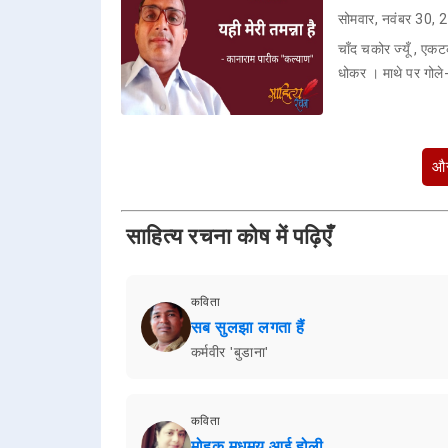
सोमवार, नवंबर 30,
चाँद चकोर ज्यूँ , एक
धोकर । माथे पर गोले-
और
साहित्य रचना कोष में पढ़िएँ
कविता
सब सुलझा लगता हैं
कर्मवीर 'बुडाना'
कविता
मोहक मधुमय आई होली