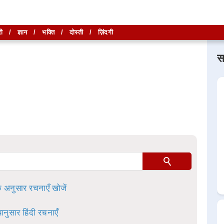
ी
/
ज्ञान
/
भक्ति
/
दोस्ती
/
ज़िंदगी
स
लिखें और
लिखें और
खोजें
खोजें
ा है।
े अनुसार रचनाएँ खोजें
ानुसार हिंदी रचनाएँ