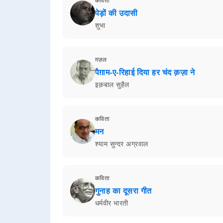
कविता
पेड़ों की उदासी
शुभा
ग़ज़ल
पैग़ाम-ए-रिहाई दिया हर चंद क़ज़ा ने
इक़बाल सुहैल
कविता
मन
श्याम सुन्दर अग्रवाल
कविता
गुनाह का दूसरा गीत
धर्मवीर भारती