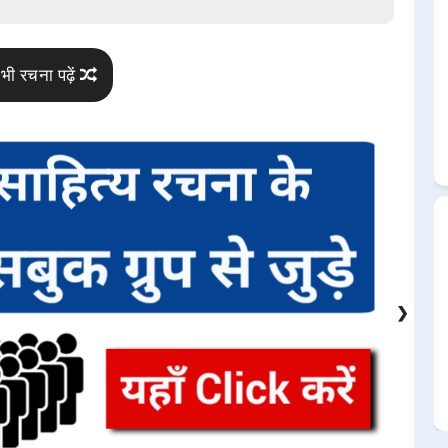
भी रचना पढ़ें
❯