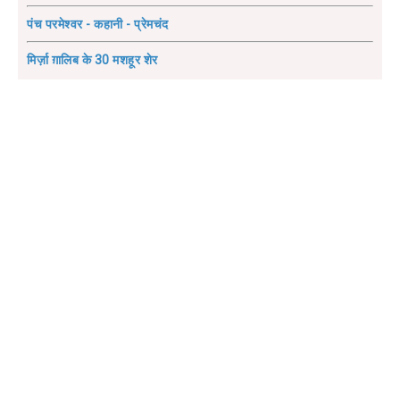
पंच परमेश्वर - कहानी - प्रेमचंद
मिर्ज़ा ग़ालिब के 30 मशहूर शेर