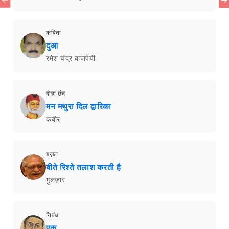
कविता
दुआ
रमेश चंद्र बाजपेयी
दोहा छंद
मन मथुरा दिल द्वारिका
कबीर
ग़ज़ल
बीते रिश्ते तलाश करती है
गुलज़ार
निबंध
एक