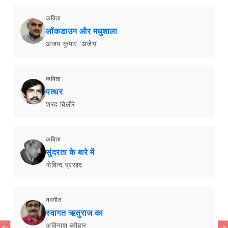
कविता
लॉकडाउन और मधुशाला
अजय कुमार 'अजेय'
कविता
पत्थर
शरद बिलाैरे
कविता
सुंदरता के बारे में
गोबिन्द प्रसाद
नवगीत
स्वागत ऋतुराज का
अविनाश ब्यौहार