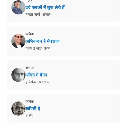
ग़ज़ल
दर्द पलकों में छुपा लेते हैं
ममता शर्मा 'अंचल'
कविता
अभिनन्दन है मेघराजा
गणपत लाल उदय
संस्मरण
आँगन में बैंगन
हरिशंकर परसाई
कविता
काँपती है
अज्ञेय