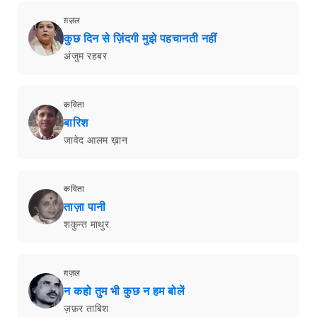
ग़ज़ल
कुछ दिन से ज़िंदगी मुझे पहचानती नहीं
अंजुम रहबर
कविता
बारिश
जावेद आलम ख़ान
कविता
ताज़ा पानी
शकुन्त माथुर
ग़ज़ल
न कहो तुम भी कुछ न हम बोलें
ज़फ़र ताबिश