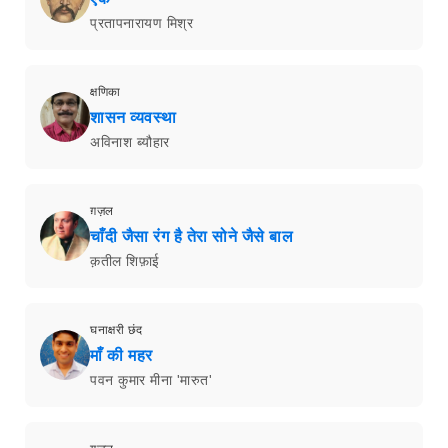
प्रतापनारायण मिश्र
क्षणिका
शासन व्यवस्था
अविनाश ब्यौहार
ग़ज़ल
चाँदी जैसा रंग है तेरा सोने जैसे बाल
क़तील शिफ़ाई
घनाक्षरी छंद
माँ की महर
पवन कुमार मीना 'मारुत'