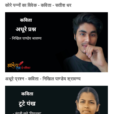
कोरे पन्नों का विवेक - कविता - सतीश धर
अधूरे प्रश्न - कविता - निखिल पाण्डेय श्रावण्य