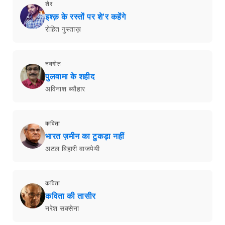
शेर
इश्क़ के रस्तों पर शे'र कहेंगे
रोहित गुस्ताख़
नवगीत
पुलवामा के शहीद
अविनाश ब्यौहार
कविता
भारत ज़मीन का टुकड़ा नहीं
अटल बिहारी वाजपेयी
कविता
कविता की तासीर
नरेश सक्सेना