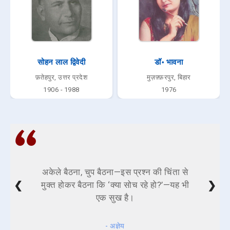
सोहन लाल द्विवेदी
डॉ॰ भावना
फ़तेहपुर, उत्तर प्रदेश
मुज़फ़्फ़रपुर, बिहार
1906 - 1988
1976
अकेले बैठना, चुप बैठना—इस प्रश्न की चिंता से
❮
❯
मुक्त होकर बैठना कि ‘क्या सोच रहे हो?’—यह भी
एक सुख है।
- अज्ञेय