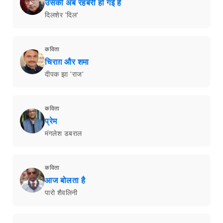
उसकी अब रहबरी हो गई है
दिलशेर 'दिल'
कविता
चिराग़ और शमा
दीपक झा 'राज'
कविता
प्रेम
मंगलेश डबराल
कविता
आज बोलता है
पारो शैवलिनी