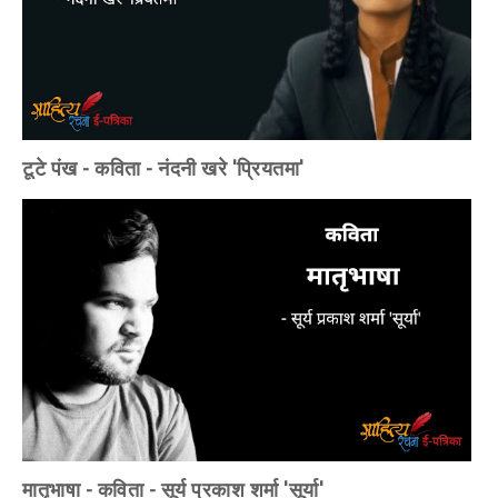
टूटे पंख - कविता - नंदनी खरे 'प्रियतमा'
मातृभाषा - कविता - सूर्य प्रकाश शर्मा 'सूर्या'