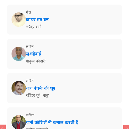
गीत
कायर मत बन
नरेंद्र शर्मा
कविता
लक्ष्मीबाई
गोकुल कोठारी
कविता
नाग पंचमी की धूम
रविंद्र दुबे 'बाबू'
कविता
यारों कोशिशें भी कमाल करती है