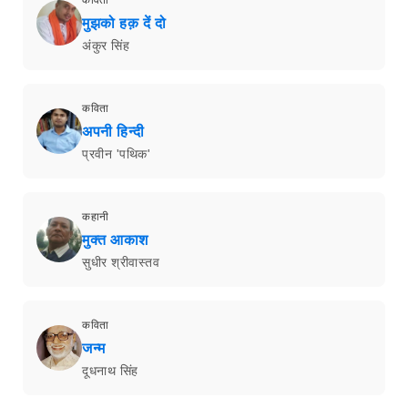
कविता
मुझको हक़ दें दो
अंकुर सिंह
कविता
अपनी हिन्दी
प्रवीन 'पथिक'
कहानी
मुक्त आकाश
सुधीर श्रीवास्तव
कविता
जन्म
दूधनाथ सिंह