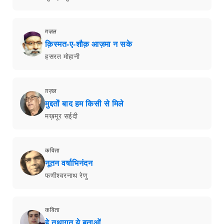
ग़ज़ल
क़िस्मत-ए-शौक़ आज़मा न सके
हसरत मोहानी
ग़ज़ल
मुद्दतों बाद हम किसी से मिले
मख़मूर सईदी
कविता
नूतन वर्षाभिनंदन
फणीश्वरनाथ रेणु
कविता
हे तथागत ये बताओं