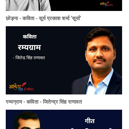
छोड़ना - कविता - सूर्य प्रकाश शर्मा 'सूर्या'
रम्यग्राम - कविता - जितेन्द्र सिंह राणावत