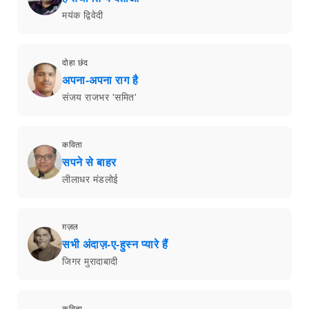
मयंक द्विवेदी
दोहा छंद
अपना-अपना राग है
संजय राजभर 'समित'
कविता
सपने से बाहर
लीलाधर मंडलोई
ग़ज़ल
सभी अंदाज़-ए-हुस्न प्यारे हैं
जिगर मुरादाबादी