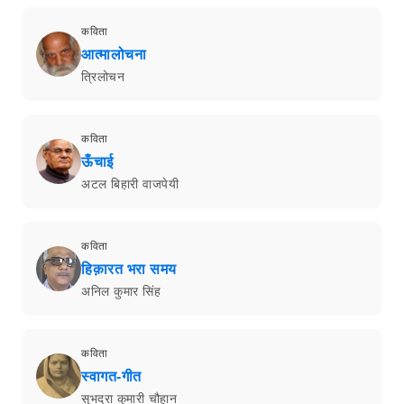
कविता
आत्मालोचना
त्रिलोचन
कविता
ऊँचाई
अटल बिहारी वाजपेयी
कविता
हिक़ारत भरा समय
अनिल कुमार सिंह
कविता
स्वागत-गीत
सुभद्रा कुमारी चौहान