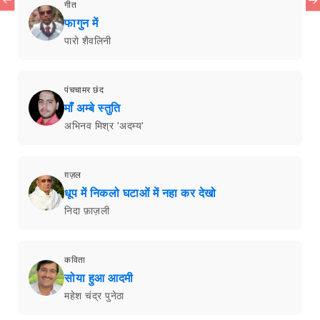
गीत
फागुन में
पारो शैवलिनी
पंचचामर छंद
माँ अम्बे स्तुति
अभिनव मिश्र 'अदम्य'
ग़ज़ल
धूप में निकलो घटाओं में नहा कर देखो
निदा फ़ाज़ली
कविता
सोया हुआ आदमी
महेश चंद्र पुनेठा