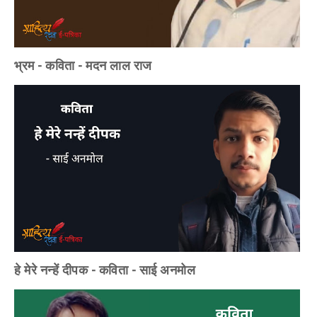
भ्रम - कविता - मदन लाल राज
हे मेरे नन्हें दीपक - कविता - साई अनमोल