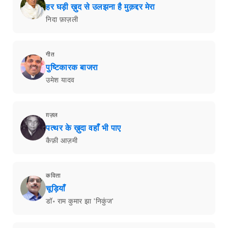
हर घड़ी ख़ुद से उलझना है मुक़द्दर मेरा
निदा फ़ाज़ली
गीत
पुष्टिकारक बाजरा
उमेश यादव
ग़ज़ल
पत्थर के ख़ुदा वहाँ भी पाए
कैफ़ी आज़मी
कविता
चूड़ियाँ
डॉ॰ राम कुमार झा 'निकुंज'