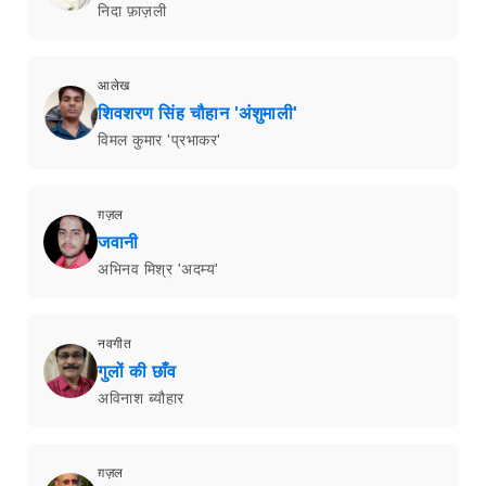
निदा फ़ाज़ली
आलेख
शिवशरण सिंह चौहान 'अंशुमाली'
विमल कुमार 'प्रभाकर'
ग़ज़ल
जवानी
अभिनव मिश्र 'अदम्य'
नवगीत
गुलों की छाँव
अविनाश ब्यौहार
ग़ज़ल