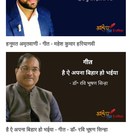
हनुमत अमृतवाणी - गीत - महेश कुमार हरियाणवी
है ऐ अपना बिहार हो भईया - गीत - डॉ॰ रवि भूषण सिन्हा