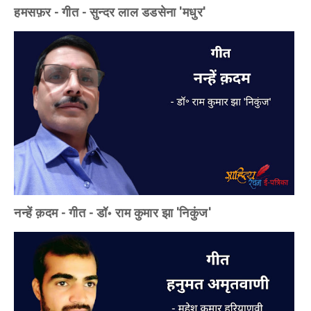
हमसफ़र - गीत - सुन्दर लाल डडसेना 'मधुर'
नन्हें क़दम - गीत - डॉ॰ राम कुमार झा 'निकुंज'