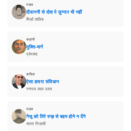
ग़ज़ल
दीवानगी से दोश पे ज़ुन्नार भी नहीं
मिर्ज़ा ग़ालिब
कहानी
मुक्ति-मार्ग
प्रेमचंद
कविता
ऐसा हमारा संविधान
गणपत लाल उदय
ग़ज़ल
गेसू को तिरे रुख़ से बहम होने न देंगे
साग़र निज़ामी