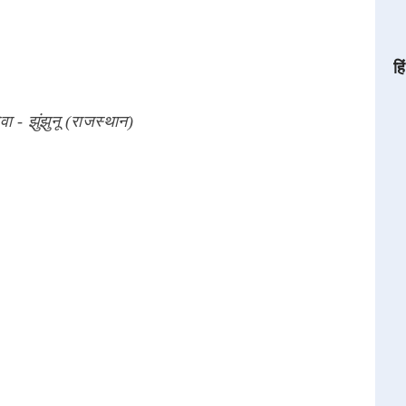
हि
वा - झुंझुनू (राजस्थान)