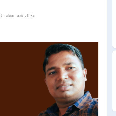
रे - कविता - कर्मवीर सिरोवा