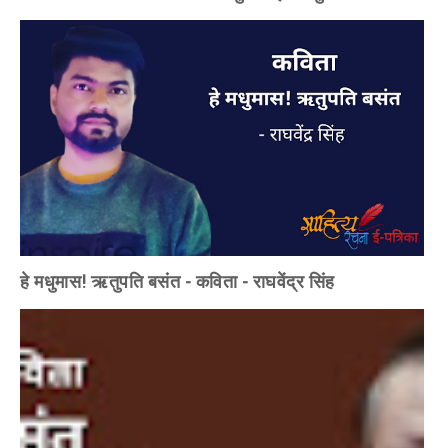
हे मधुमास! ऋतुपति बसंत - कविता - राघवेंद्र सिंह