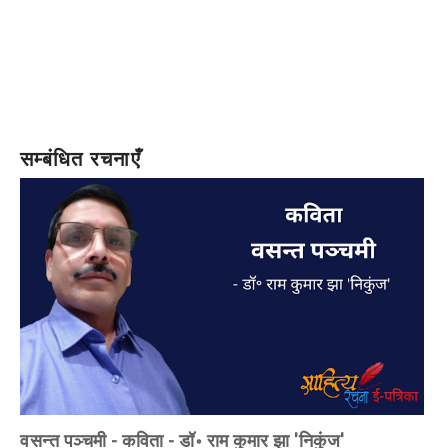
सम्बंधित रचनाएँ
वसन्त पञ्चमी - कविता - डॉ॰ राम कुमार झा 'निकुंज'