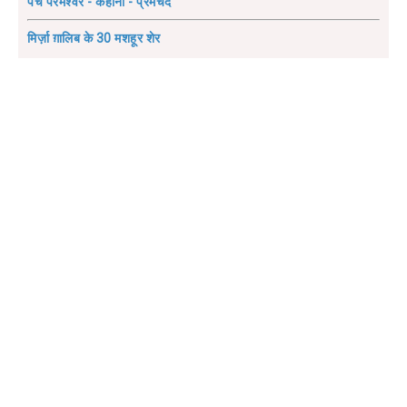
पंच परमेश्वर - कहानी - प्रेमचंद
मिर्ज़ा ग़ालिब के 30 मशहूर शेर