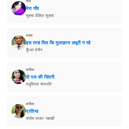
गीत
मेरा गाँव
सुषमा दीक्षित शुक्ला
ग़ज़ल
इस तरह मिल कि मुलाक़ात अधूरी न रहे
कुँअर बेचैन
कविता
दो पल की ज़िंदगी
मधुस्मिता सेनापति
कविता
प्रतिभा
संतोष ताकर 'खाखी'