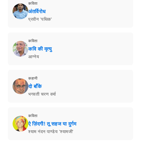
कविता
अंतर्विरोध
प्रवीन 'पथिक'
कविता
कवि की मृत्यु
आग्नेय
कहानी
दो बाँके
भगवती चरण वर्मा
कविता
ऐ ज़िंदगी! तू सहज या दुर्गम
श्याम नंदन पाण्डेय 'श्यामजी'