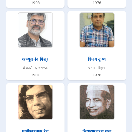
1998
1976
अच्युतानंद मिश्र
विजय कृष्ण
बोकारो, झारखण्ड
पटना, बिहार
1981
1976
फणीश्वरनाथ रेणु
सियारामशरण गुप्त