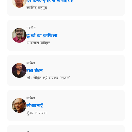
हर कमंद-ए-हवस से बाहर है
ख़ालिद महमूद
नवगीत
दुःखों का क़ाफ़िला
अविनाश ब्यौहार
कविता
रक्षा बंधन
डॉ॰ रोहित श्रीवास्तव 'सृजन'
कविता
संभावनाएँ
कुँवर नारायण