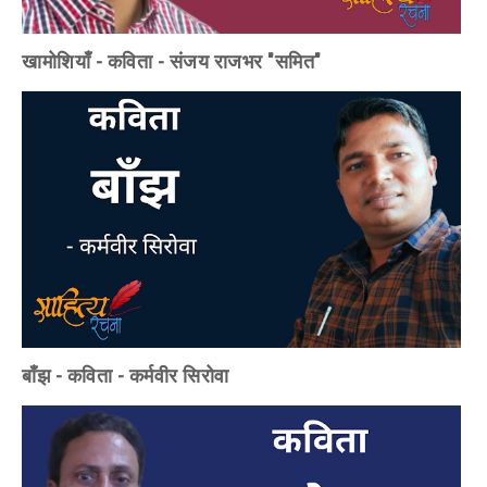
खामोशियाँ - कविता - संजय राजभर "समित"
बाँझ - कविता - कर्मवीर सिरोवा