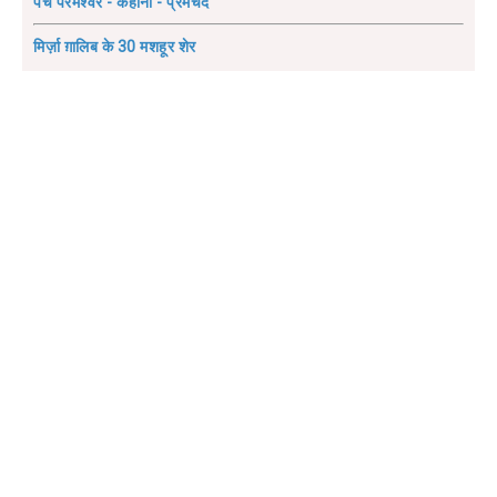
पंच परमेश्वर - कहानी - प्रेमचंद
मिर्ज़ा ग़ालिब के 30 मशहूर शेर