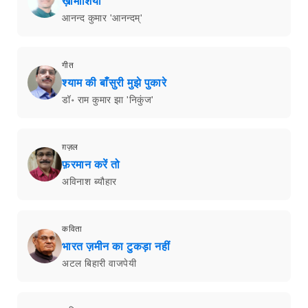
ख़ामोशियाँ
आनन्द कुमार 'आनन्दम्'
गीत
श्याम की बाँसुरी मुझे पुकारे
डॉ॰ राम कुमार झा 'निकुंज'
ग़ज़ल
फ़रमान करें तो
अविनाश ब्यौहार
कविता
भारत ज़मीन का टुकड़ा नहीं
अटल बिहारी वाजपेयी