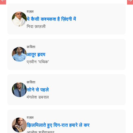
ग़ज़ल
ये कैसी कश्मकश है ज़िंदगी में
निदा फ़ाज़ली
कविता
आतुर हृदय
प्रवीन 'पथिक'
कविता
सोने से पहले
मंगलेश डबराल
ग़ज़ल
झिलमिलाते हुए दिन-रात हमारे ले कर
आलोक श्रीवास्तव