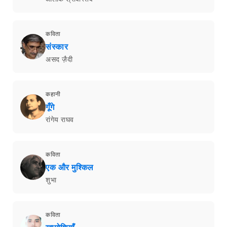
कविता
संस्कार
असद ज़ैदी
कहानी
गूँगे
रांगेय राघव
कविता
एक और मुश्किल
शुभा
कविता