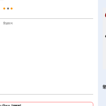
विज्ञापन
हि