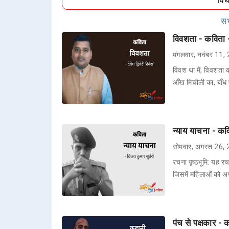
वि
सभ
विवशता - कविता - द
मंगलवार, नवंबर 11,
विवश था मैं, विवशता 
आँख मिचौली का, बाँध
न्याय याचना - कव
सोमवार, अगस्त 26,
रचना पृष्ठभूमि: यह रच
जिसमें महिलाओं को 
पंच से पक्षकार - 