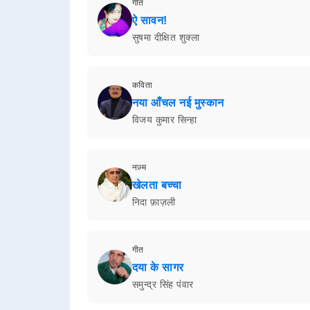
गीत
ऐ सावन!
सुषमा दीक्षित शुक्ला
कविता
नया आँचल नई मुस्कान
विजय कुमार सिन्हा
नज़्म
खेलता बच्चा
निदा फ़ाज़ली
गीत
दया के सागर
समुन्द्र सिंह पंवार