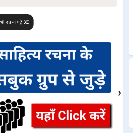
भी रचना पढ़ें
❯