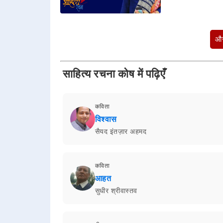
और
साहित्य रचना कोष में पढ़िएँ
कविता
विश्वास
सैयद इंतज़ार अहमद
कविता
आहत
सुधीर श्रीवास्तव