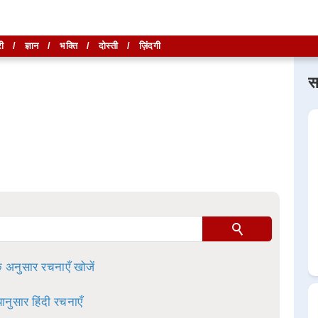
ी
/
ज्ञान
/
भक्ति
/
दोस्ती
/
ज़िंदगी
स
लिखें और
लिखें और
खोजें
खोजें
ा है।
े अनुसार रचनाएँ खोजें
ानुसार हिंदी रचनाएँ