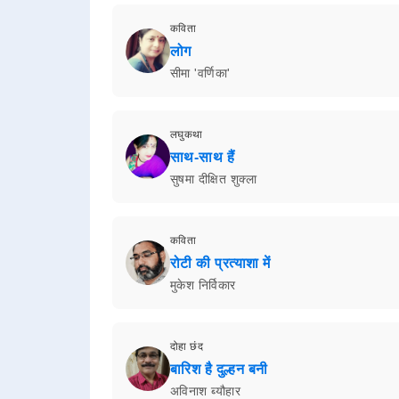
कविता
लोग
सीमा 'वर्णिका'
लघुकथा
साथ-साथ हैं
सुषमा दीक्षित शुक्ला
कविता
रोटी की प्रत्याशा में
मुकेश निर्विकार
दोहा छंद
बारिश है दुल्हन बनी
अविनाश ब्यौहार