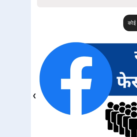
कोई 
❮