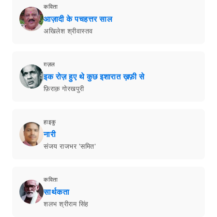
कविता
आज़ादी के पचहत्तर साल
अखिलेश श्रीवास्तव
ग़ज़ल
इक रोज़ हुए थे कुछ इशारात ख़फ़ी से
फ़िराक़ गोरखपुरी
हाइकु
नारी
संजय राजभर 'समित'
कविता
सार्थकता
शलभ श्रीराम सिंह