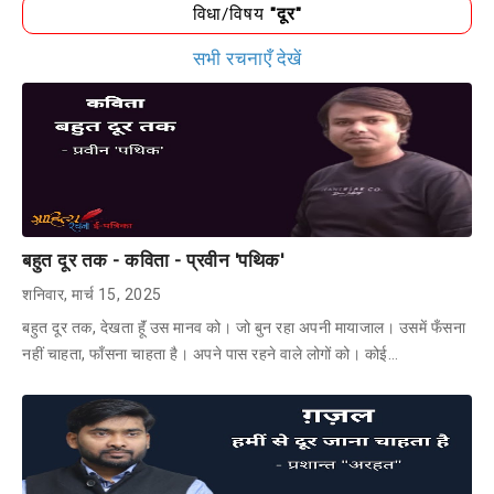
विधा/विषय
"दूर"
सभी रचनाएँ देखें
बहुत दूर तक - कविता - प्रवीन 'पथिक'
शनिवार, मार्च 15, 2025
बहुत दूर तक, देखता हूॅं उस मानव को। जो बुन रहा अपनी मायाजाल। उसमें फँसना
नहीं चाहता, फाँसना चाहता है। अपने पास रहने वाले लोगों को। कोई…