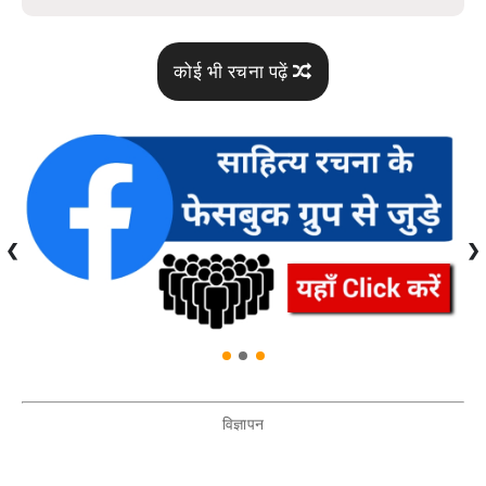
कोई भी रचना पढ़ें
❮
❯
विज्ञापन