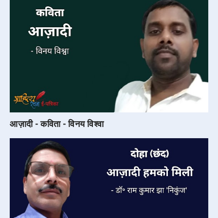
आज़ादी - कविता - विनय विश्वा