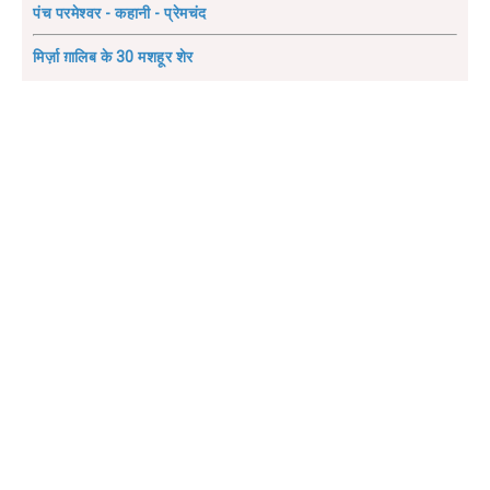
पंच परमेश्वर - कहानी - प्रेमचंद
मिर्ज़ा ग़ालिब के 30 मशहूर शेर