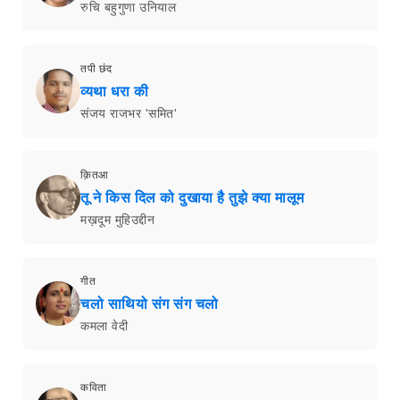
रुचि बहुगुणा उनियाल
तपी छंद
व्यथा धरा की
संजय राजभर 'समित'
क़ितआ
तू ने किस दिल को दुखाया है तुझे क्या मालूम
मख़दूम मुहिउद्दीन
गीत
चलो साथियो संग संग चलो
कमला वेदी
कविता