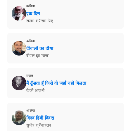
कविता
एक दिन
शलभ श्रीराम सिंह
कविता
दीवाली का दीया
दीपक झा 'राज'
ग़ज़ल
मैं ढूँडता हूँ जिसे वो जहाँ नहीं मिलता
कैफ़ी आज़मी
आलेख
विश्व हिंदी दिवस
सुधीर श्रीवास्तव