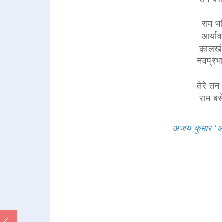
राम भ
आर्याव
कालखंड
नवप्रभा
तेरे तन 
राम बस
अजय कुमार 'अ