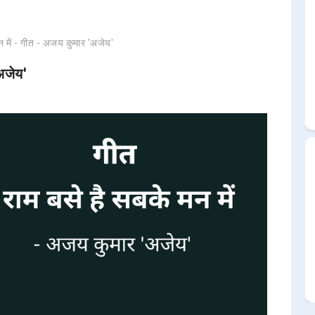
न में - गीत - अजय कुमार 'अजेय'
अजेय'