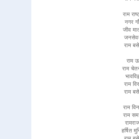
राम राष्
नगर गा
जीव मात्
जनसेवक
राम बसे
राम ऊर
राम चेत
भावविह
राम विर
राम बसे
राम विन
राम सम
रामराज्
हर्षित म
राम बसे