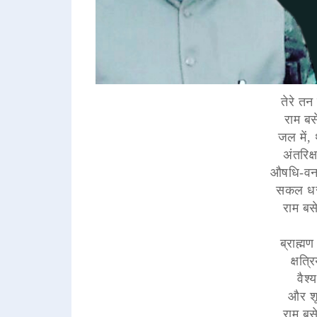
तेरे तन 
राम बस
जल में, 
अंतरिक्ष
औषधि-वनस
सकल धरा
राम बसे
ब्राह्म
क्षत्र
वैश्
और शूद
राम बसे