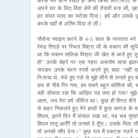
करके मैंने फ़ोन रखते ही बिना किसी लाग-लपेट के अ
अपने घर के लिए विदा लेने की तैयारी बना ली, ख़ासतौ
हर संभव मदद का भरोसा दिया। हर्ष और उसके पूर
करके वहाँ से अंतिम विदा ले ली।
नौसेना ज्वाइन करने के 4-5 साल के व्यस्तता भरे 
रेमंड तिराहे
पर स्थित मिश्रा जी के मकान की सुधि 
था कि मकान मालिक मिश्रा जी खेत से आते हुए दूर
हो" उनके चेहरे पर एक गहरा असंतोष साफ़ झलक
नापकर उनके चरण स्पर्श करते हुए कहा "नहीं द
निःशब्द थे, रुंधे हुए गले से मुझे सीने से लगाते ह
छत से नीचे गिर गया, हम सबने बहुत कोशिश की, म
यही सोचता रहा कि आख़िर यह क्या हो गया? मुझे 
आता, जब मेरा हर्ष जीवित था। कुछ ही मिनट बीते थे
से बाहर निकलते हुए मेरे हाथों में कुछ काग़ज़ क
शिवम, इतने दिन मैं संभाल रखा था, यह सब तुम्ह
शिवम तातू आएँगें तो उनको दे दूँगा। उसके पिता
तो उनको सौंप देना।" कुछ पल मैं एकटक नज़रें ग