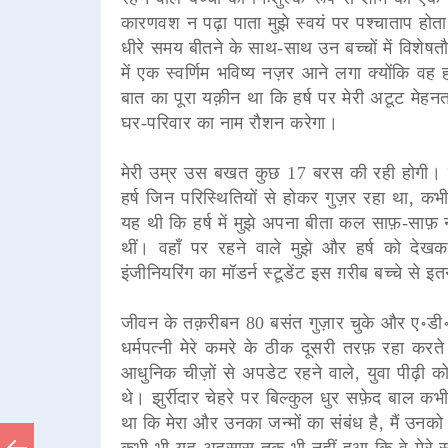
कारणवश न पढ़ा पाता मुझे स्वयं पर पश्चाताप होता,
धीरे समय बीतने के साथ-साथ उन बच्चों में विशेषतौर
में एक स्वर्णिम भविष्य नज़र आने लगा क्योंकि वह
बात का पूरा यक़ीन था कि हर्ष पर मेरी अटूट मे
घर-परिवार का नाम रौशन करेगा।
मेरी उम्र उस बखत कुछ 17 बरस की रही होगी। ह
हर्ष जिन परिस्थितियों से होकर गुज़र रहा था, 
यह थी कि हर्ष में मुझे अपना बीता कल साफ़-साफ़
थीं। वहाँ पर रहने वाले मुझे और हर्ष को दे
इंजीनियरिंग का मॉडर्न स्टूडेंट इस ग़रीब बच्चे से इ
जीवन के तक़रीबन 80 बसंत गुज़ार चुके और ए॰डी॰ओ
धर्मपत्नी मेरे कमरे के ठीक दूसरी तरफ़ रहा कर
आधुनिक चीज़ों से अपडेट रहने वाले, युवा पीढ़ी को ख़
थे। झुर्रीदार चेहरे पर बिल्कुल धुर सफ़ेद बाल कभ
था कि मेरा और उनका जन्मों का संबंध है, मैं उन
कभी भी यह अहसास तक भी नहीं हुआ कि वे मेरे सगे