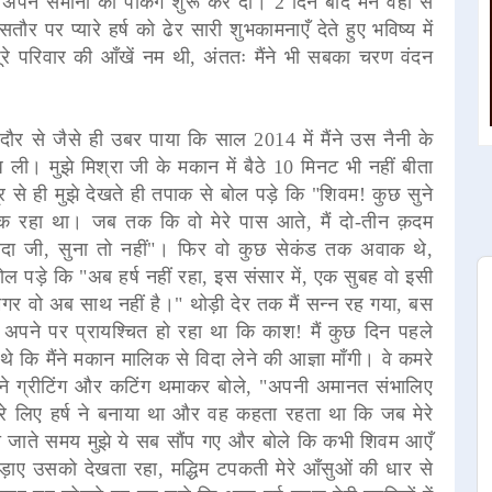
पने समानों की पैकिंग शुरू कर दी। 2 दिन बाद मैंने वहाँ से
र पर प्यारे हर्ष को ढेर सारी शुभकामनाएँ देते हुए भविष्य में
े परिवार की आँखें नम थी, अंततः मैंने भी सबका चरण वंदन
दौर से जैसे ही उबर पाया कि साल 2014 में मैंने उस नैनी के
ली। मुझे मिश्रा जी के मकान में बैठे 10 मिनट भी नहीं बीता
 से ही मुझे देखते ही तपाक से बोल पड़े कि "शिवम! कुछ सुने
 रहा था। जब तक कि वो मेरे पास आते, मैं दो-तीन क़दम
ादा जी, सुना तो नहीं"। फिर वो कुछ सेकंड तक अवाक थे,
ुए बोल पड़े कि "अब हर्ष नहीं रहा, इस संसार में, एक सुबह वो इसी
गर वो अब साथ नहीं है।" थोड़ी देर तक मैं सन्न रह गया, बस
अपने पर प्रायश्चित हो रहा था कि काश! मैं कुछ दिन पहले
 कि मैंने मकान मालिक से विदा लेने की आज्ञा माँगी। वे कमरे
े बने ग्रीटिंग और कटिंग थमाकर बोले, "अपनी अमानत संभालिए
ारे लिए हर्ष ने बनाया था और वह कहता रहता था कि जब मेरे
 जी जाते समय मुझे ये सब सौंप गए और बोले कि कभी शिवम आएँ
ड़ाए उसको देखता रहा, मद्धिम टपकती मेरे आँसुओं की धार से