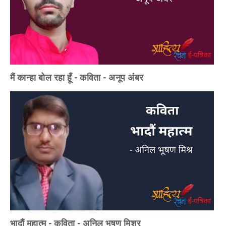
मैं कान्हा बोल रहा हूँ - कविता - अनूप अंबर
भादौं महात्म - कविता - अनिल भूषण मिश्र