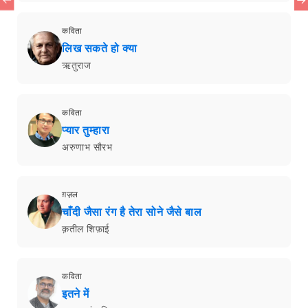
कविता
लिख सकते हो क्या
ऋतुराज
कविता
प्यार तुम्हारा
अरुणाभ सौरभ
ग़ज़ल
चाँदी जैसा रंग है तेरा सोने जैसे बाल
क़तील शिफ़ाई
कविता
इतने में