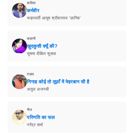
कविता
कर्मवीर
चक्रवर्ती आयुष श्रीवास्तव 'ज़ानिब'
कहानी
ख़ुदकुशी क्यूँ की?
सुषमा दीक्षित शुक्ला
ग़ज़ल
निगाह कोई तो तूफ़ाँ में मेहरबान सी है
अतुल अजनबी
गीत
परिणति का फल
नरेंद्र शर्मा