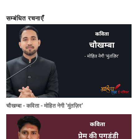
सम्बंधित रचनाएँ
चौखम्बा - कविता - मोहित नेगी 'मुंतज़िर'