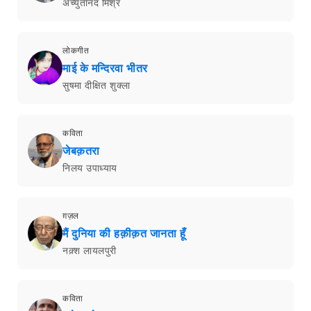
अच्युतानंद मिश्र
लोकगीत
माई के मन्दिरवा भीतर
सुषमा दीक्षित शुक्ला
कविता
जेबक़तरा
निलय उपाध्याय
ग़ज़ल
मैं दुनिया की हक़ीक़त जानता हूँ
नक़्श लायलपुरी
कविता