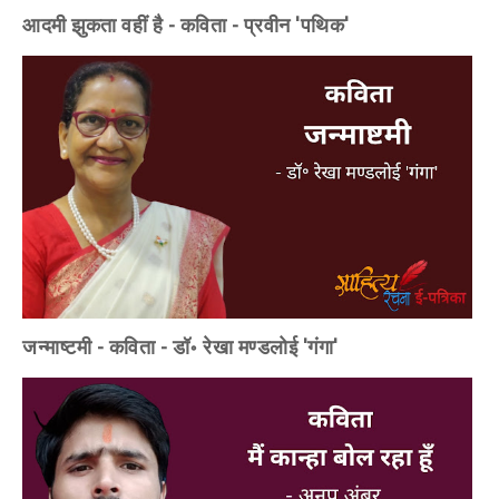
आदमी झुकता वहीं है - कविता - प्रवीन 'पथिक'
जन्माष्टमी - कविता - डॉ॰ रेखा मण्डलोई 'गंगा'