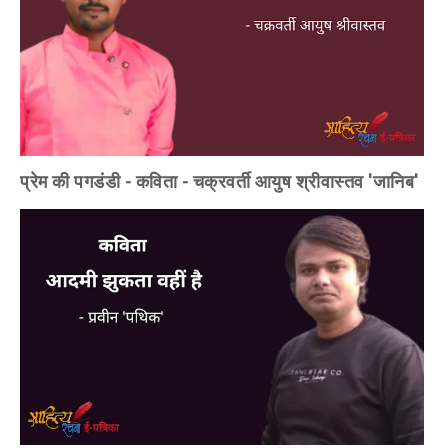
प्रेम की पगडंडी - कविता - चक्रवर्ती आयुष श्रीवास्तव 'जानिब'