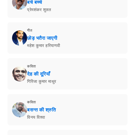
बचे बच्चे
प्रेमशंकर शुक्ल
गीत
छोड़ भतैरा जाएगी
महेश कुमार हरियाणवी
कविता
देह की दूरियाँ
गिरिजा कुमार माथुर
कविता
बसन्त की श्रुति
विनय विश्वा