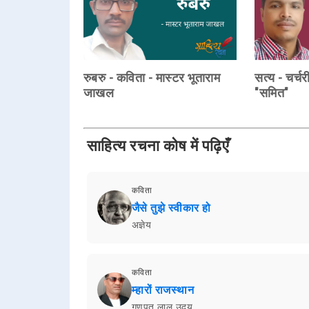
रुबरु - कविता - मास्टर भूताराम
सत्य - चर्च
जाखल
"समित"
साहित्य रचना कोष में पढ़िएँ
कविता
जैसे तुझे स्वीकार हो
अज्ञेय
कविता
म्हारों राजस्थान
गणपत लाल उदय