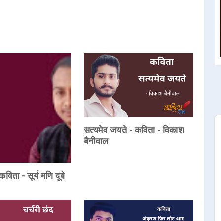
सत्यमेव जयते - कविता - विकाश
बैनीवाल
विता - सूर्य मणि दूबे