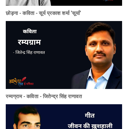
छोड़ना - कविता - सूर्य प्रकाश शर्मा 'सूर्या'
रम्यग्राम - कविता - जितेन्द्र सिंह राणावत