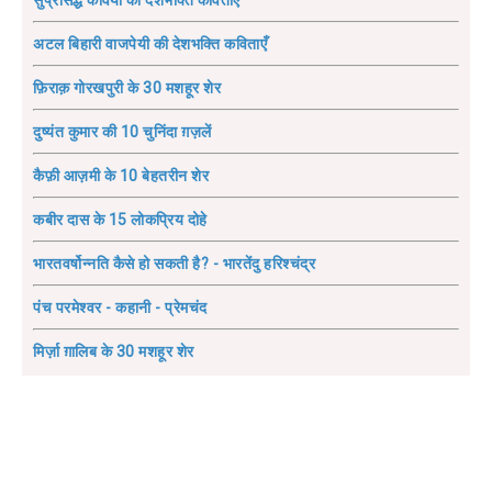
सुप्रसिद्ध कवियों की देशभक्ति कविताएँ
अटल बिहारी वाजपेयी की देशभक्ति कविताएँ
फ़िराक़ गोरखपुरी के 30 मशहूर शेर
दुष्यंत कुमार की 10 चुनिंदा ग़ज़लें
कैफ़ी आज़मी के 10 बेहतरीन शेर
कबीर दास के 15 लोकप्रिय दोहे
भारतवर्षोन्नति कैसे हो सकती है? - भारतेंदु हरिश्चंद्र
पंच परमेश्वर - कहानी - प्रेमचंद
मिर्ज़ा ग़ालिब के 30 मशहूर शेर