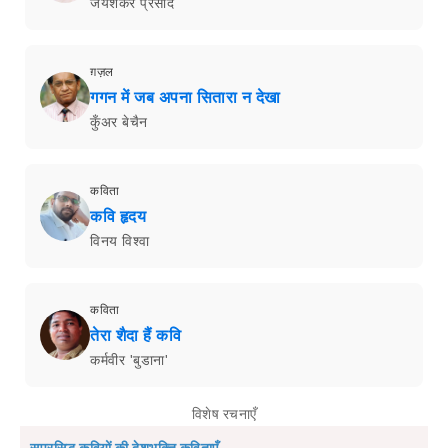
जयशंकर प्रसाद
ग़ज़ल
गगन में जब अपना सितारा न देखा
कुँअर बेचैन
कविता
कवि हृदय
विनय विश्वा
कविता
तेरा शैदा हैं कवि
कर्मवीर 'बुडाना'
विशेष रचनाएँ