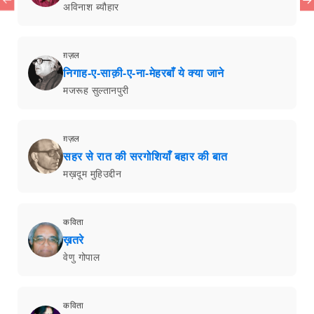
अविनाश ब्यौहार
ग़ज़ल
निगाह-ए-साक़ी-ए-ना-मेहरबाँ ये क्या जाने
मजरूह सुल्तानपुरी
ग़ज़ल
सहर से रात की सरगोशियाँ बहार की बात
मख़दूम मुहिउद्दीन
कविता
ख़तरे
वेणु गोपाल
कविता