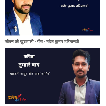
जीवन की ख़ुशहाली - गीत - महेश कुमार हरियाणवी