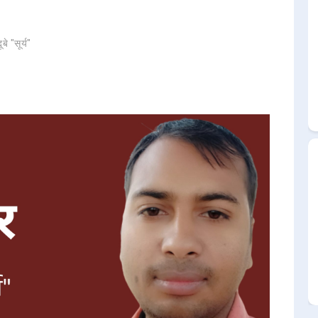
बे "सूर्य"