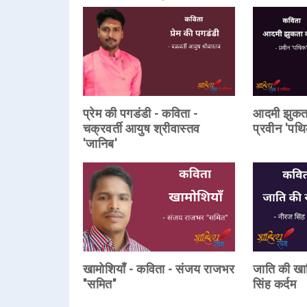
प्रेम की पगडंडी - कविता -
आदमी झुकता 
चक्रवर्ती आयुष श्रीवास्तव
प्रवीन 'पथ
'जानिब'
खामोशियाँ - कविता - संजय राजभर
जाति की खा
"समित"
सिंह कर्दम