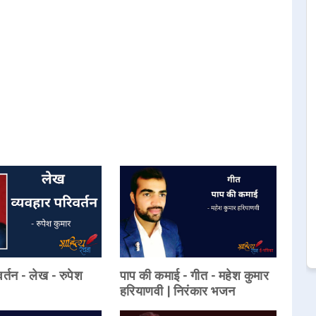
र्तन - लेख - रुपेश
पाप की कमाई - गीत - महेश कुमार
हरियाणवी | निरंकार भजन