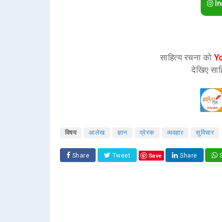
In
साहित्य रचना को
Y
देखिए साह
विषय
आलेख
ज्ञान
प्रेरक
व्यवहार
सुविचार
Save
Share
Tweet
Share
S