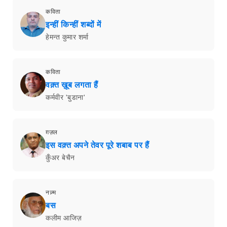
कविता
इन्हीं किन्हीं शब्दों में
हेमन्त कुमार शर्मा
कविता
वक़्त ख़ूब लगता हैं
कर्मवीर 'बुडाना'
ग़ज़ल
इस वक़्त अपने तेवर पूरे शबाब पर हैं
कुँअर बेचैन
नज़्म
बस
कलीम आजिज़