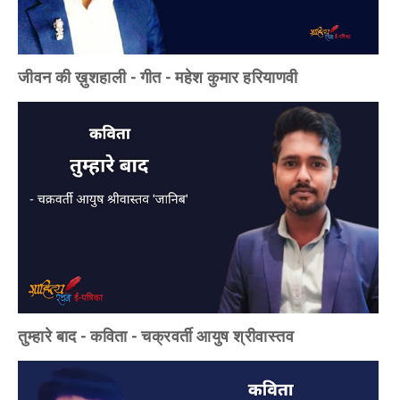
जीवन की ख़ुशहाली - गीत - महेश कुमार हरियाणवी
तुम्हारे बाद - कविता - चक्रवर्ती आयुष श्रीवास्तव