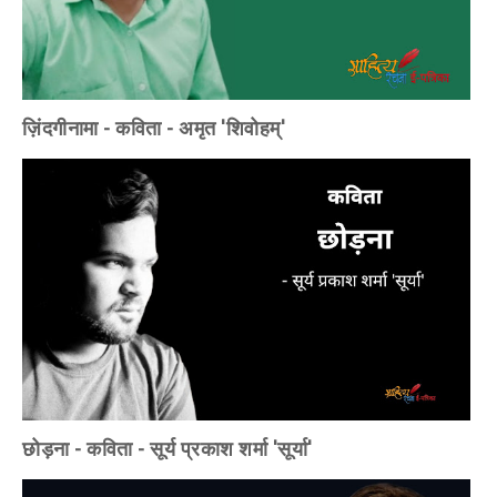
ज़िंदगीनामा - कविता - अमृत 'शिवोहम्'
छोड़ना - कविता - सूर्य प्रकाश शर्मा 'सूर्या'