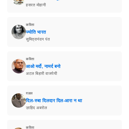
हसरत मोहानी
कविता
ज्योति भारत
सुमित्रानंदन पंत
कविता
आओ मर्दो, नामर्द बनो
अटल बिहारी वाजपेयी
ग़ज़ल
दिल-रुबा दिलदार दिल-आरा न था
ज़ाहिद अबरोल
कविता