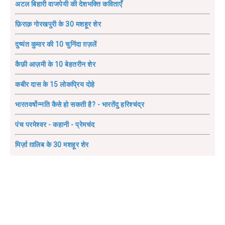
अटल बिहारी वाजपेयी की देशभक्ति कविताएँ
फ़िराक़ गोरखपुरी के 30 मशहूर शेर
दुष्यंत कुमार की 10 चुनिंदा ग़ज़लें
कैफ़ी आज़मी के 10 बेहतरीन शेर
कबीर दास के 15 लोकप्रिय दोहे
भारतवर्षोन्नति कैसे हो सकती है? - भारतेंदु हरिश्चंद्र
पंच परमेश्वर - कहानी - प्रेमचंद
मिर्ज़ा ग़ालिब के 30 मशहूर शेर