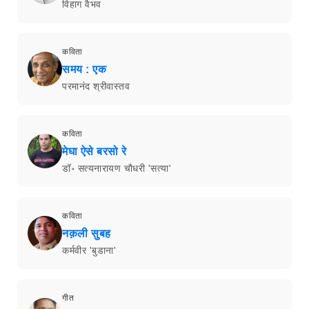
विहाग वैभव
कविता
समय : एक
परमानंद श्रीवास्तव
कविता
मेघा ऐसे बरसो रे
डॉ॰ सत्यनारायण चौधरी 'सत्या'
कविता
नक़ली सुबह
कर्मवीर 'बुडाना'
गीत