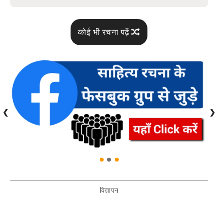
कोई भी रचना पढ़ें
❮
❯
विज्ञापन