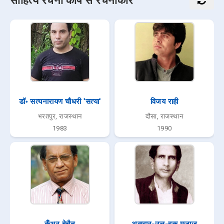
साहित्य रचना कोष से रचनाकार
डॉ॰ सत्यनारायण चौधरी 'सत्या'
विजय राही
भरतपुर, राजस्थान
दौसा, राजस्थान
1983
1990
कुँअर बेचैन
असरार-उल-हक़ मजाज़