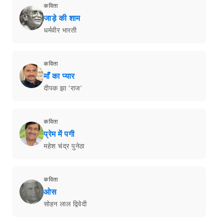
कविता
जाड़े की शाम
धर्मवीर भारती
कविता
माँ का प्यार
दीपक झा 'राज'
कविता
प्रेम में पगी
महेश चंद्र पुनेठा
कविता
ओस
सोहन लाल द्विवेदी