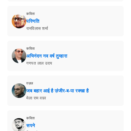
कविता
परिणति
रामविलास शर्मा
कविता
अभिनंदन नव वर्ष तुम्हारा
गणपत लाल उदय
ग़ज़ल
जब बहार आई है ज़ंजीर-ब-पा रक्खा है
मेला राम वफ़ा
कविता
सपने