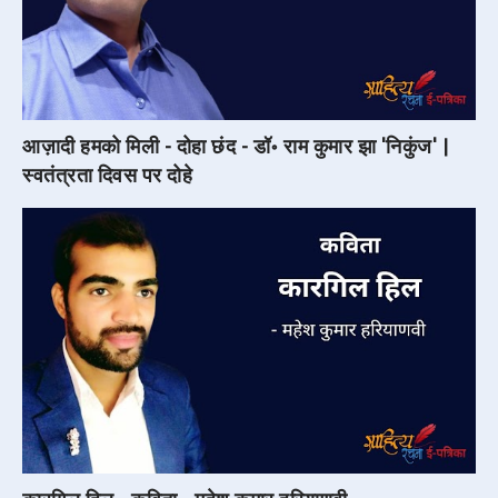
आज़ादी हमको मिली - दोहा छंद - डॉ॰ राम कुमार झा 'निकुंज' |
स्वतंत्रता दिवस पर दोहे