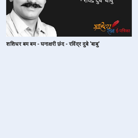
शशिधर बम बम - घनाक्षरी छंद - रविंद्र दुबे 'बाबु'