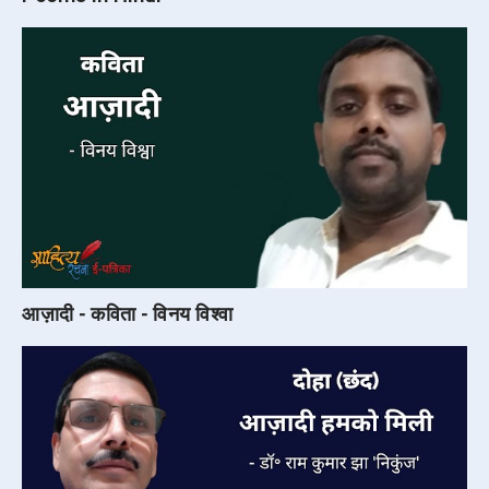
आज़ादी - कविता - विनय विश्वा