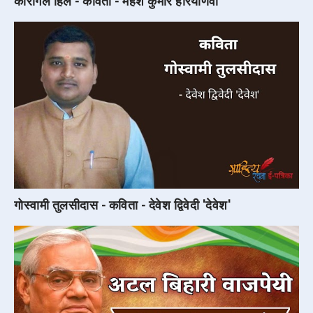
कारगिल हिल - कविता - महेश कुमार हरियाणवी
गोस्वामी तुलसीदास - कविता - देवेश द्विवेदी 'देवेश'