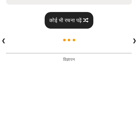
कोई भी रचना पढ़ें
❮
❯
विज्ञापन