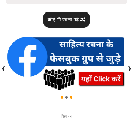
कोई भी रचना पढ़ें
❮
❯
विज्ञापन