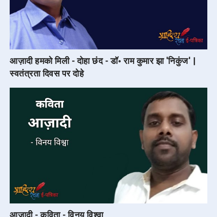
आज़ादी हमको मिली - दोहा छंद - डॉ॰ राम कुमार झा 'निकुंज' |
स्वतंत्रता दिवस पर दोहे
आज़ादी - कविता - विनय विश्वा