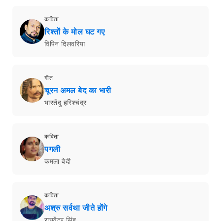
कविता
रिश्तों के मोल घट गए
विपिन दिलवरिया
गीत
चूरन अमल बेद का भारी
भारतेंदु हरिश्चंद्र
कविता
पगली
कमला वेदी
कविता
अश्रु सर्वथा जीते होंगे
राघवेंद्र सिंह