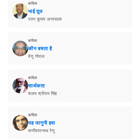
कविता
भाई दूज
रतन कुमार अगरवाला
कविता
कौन बचता है
वेणु गोपाल
कविता
सार्थकता
शलभ श्रीराम सिंह
कविता
यह फागुनी हवा
फणीश्वरनाथ रेणु