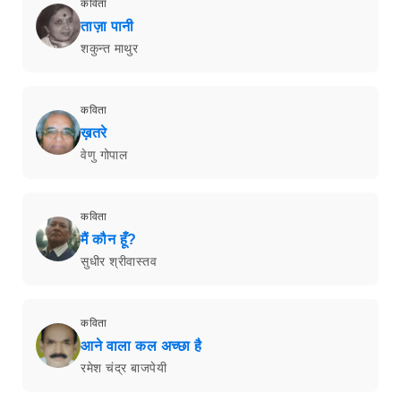
कविता
ताज़ा पानी
शकुन्त माथुर
कविता
ख़तरे
वेणु गोपाल
कविता
मैं कौन हूँ?
सुधीर श्रीवास्तव
कविता
आने वाला कल अच्छा है
रमेश चंद्र बाजपेयी