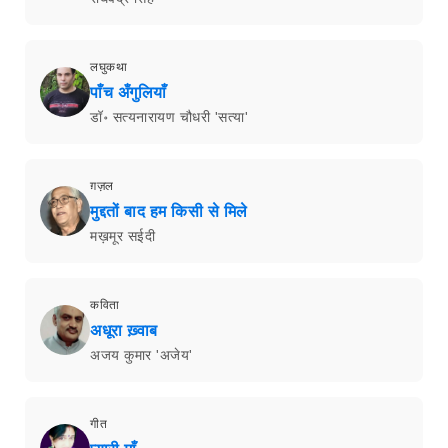
लघुकथा
पाँच अँगुलियाँ
डॉ॰ सत्यनारायण चौधरी 'सत्या'
ग़ज़ल
मुद्दतों बाद हम किसी से मिले
मख़मूर सईदी
कविता
अधूरा ख़्वाब
अजय कुमार 'अजेय'
गीत