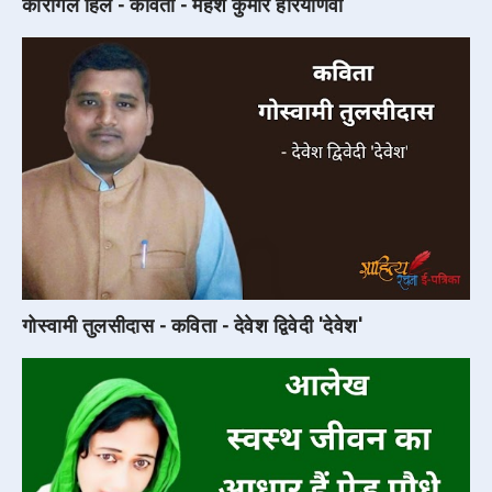
कारगिल हिल - कविता - महेश कुमार हरियाणवी
गोस्वामी तुलसीदास - कविता - देवेश द्विवेदी 'देवेश'