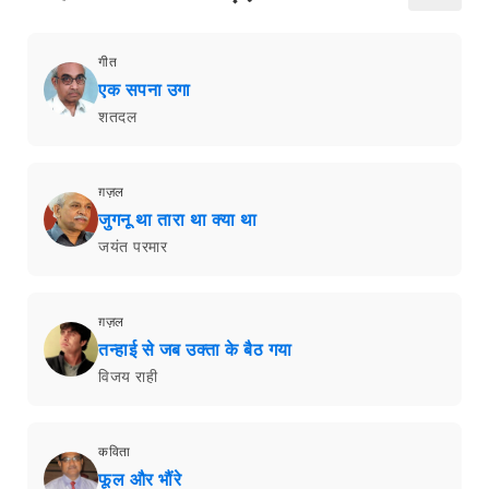
गीत
एक सपना उगा
शतदल
ग़ज़ल
जुगनू था तारा था क्या था
जयंत परमार
ग़ज़ल
तन्हाई से जब उक्ता के बैठ गया
विजय राही
कविता
फूल और भौंरे