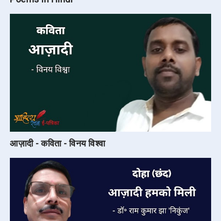
आज़ादी - कविता - विनय विश्वा