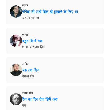
ग़ज़ल
रंजिश ही सही दिल ही दुखाने के लिए आ
अहमद फ़राज़
कविता
बहुत दिनों तक
शलभ श्रीराम सिंह
कविता
यह एक दिन
हेमन्त शेष
सवैया छंद
रैन भए दिन तेज छिपै अरु
गंग