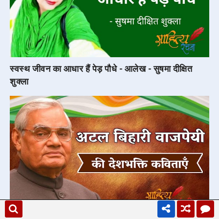
स्वस्थ जीवन का आधार हैं पेड़ पौधे - आलेख - सुषमा दीक्षित
शुक्ला