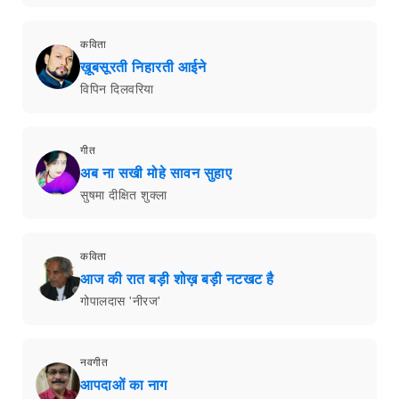
कविता
ख़ूबसूरती निहारती आईने
विपिन दिलवरिया
गीत
अब ना सखी मोहे सावन सुहाए
सुषमा दीक्षित शुक्ला
कविता
आज की रात बड़ी शोख़ बड़ी नटखट है
गोपालदास 'नीरज'
नवगीत
आपदाओं का नाग