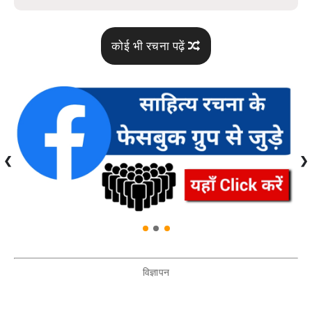
कोई भी रचना पढ़ें
❮
❯
विज्ञापन