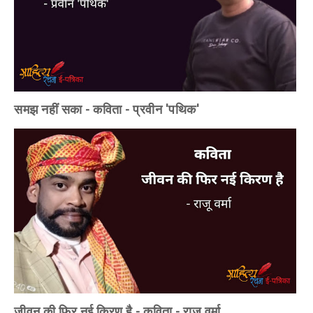
समझ नहीं सका - कविता - प्रवीन 'पथिक'
जीवन की फिर नई किरण है - कविता - राजू वर्मा