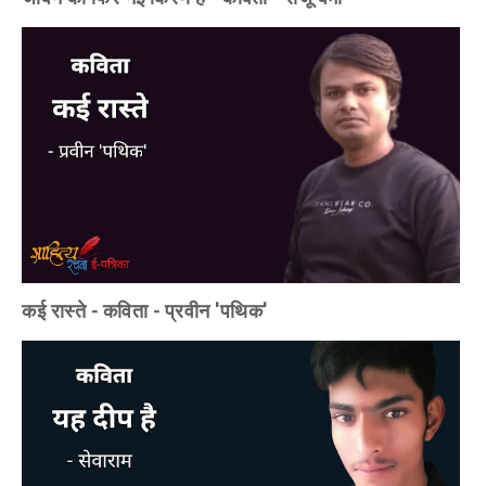
कई रास्ते - कविता - प्रवीन 'पथिक'