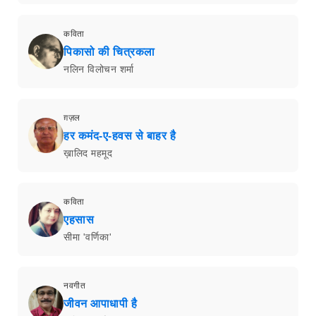
कविता
पिकासो की चित्रकला
नलिन विलोचन शर्मा
ग़ज़ल
हर कमंद-ए-हवस से बाहर है
ख़ालिद महमूद
कविता
एहसास
सीमा 'वर्णिका'
नवगीत
जीवन आपाधापी है