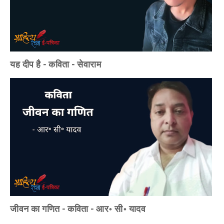
यह दीप है - कविता - सेवाराम
जीवन का गणित - कविता - आर॰ सी॰ यादव