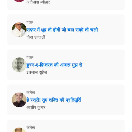
अविनाश ब्यौहार
ग़ज़ल
सफ़र में धूप तो होगी जो चल सको तो चलो
निदा फ़ाज़ली
ग़ज़ल
हुस्न-ए-फ़ितरत की आबरू मुझ से
इक़बाल सुहैल
कविता
हे स्त्री! तुम शक्ति की प्रतिमूर्ति
आशीष कुमार
कविता