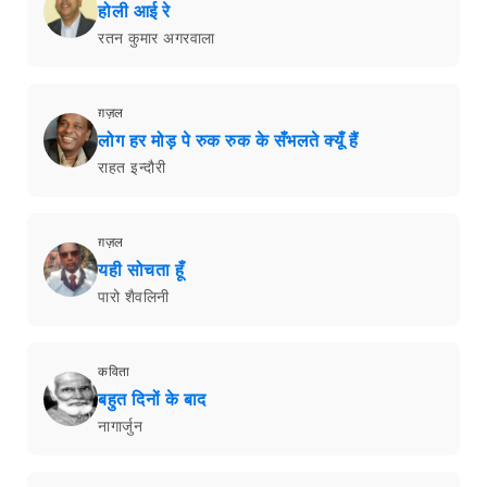
होली आई रे
रतन कुमार अगरवाला
ग़ज़ल
लोग हर मोड़ पे रुक रुक के सँभलते क्यूँ हैं
राहत इन्दौरी
ग़ज़ल
यही सोचता हूँ
पारो शैवलिनी
कविता
बहुत दिनों के बाद
नागार्जुन