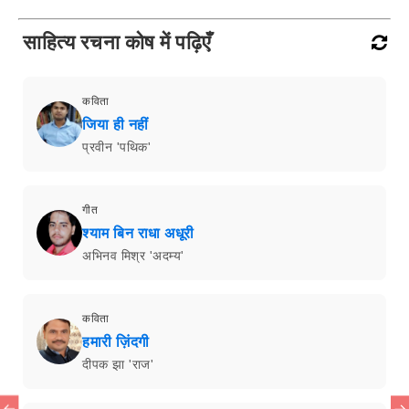
साहित्य रचना कोष में पढ़िएँ
कविता
जिया ही नहीं
प्रवीन 'पथिक'
गीत
श्याम बिन राधा अधूरी
अभिनव मिश्र 'अदम्य'
कविता
हमारी ज़िंदगी
दीपक झा 'राज'