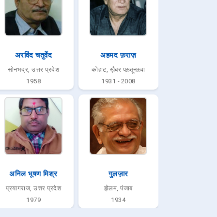
अरविंद चतुर्वेद
अहमद फ़राज़
सोनभद्र, उत्तर प्रदेश
कोहाट, ख़ैबर-पख़्तूनख़्वा
1958
1931 - 2008
अनिल भूषण मिश्र
गुलज़ार
प्रयागराज, उत्तर प्रदेश
झेलम, पंजाब
1979
1934