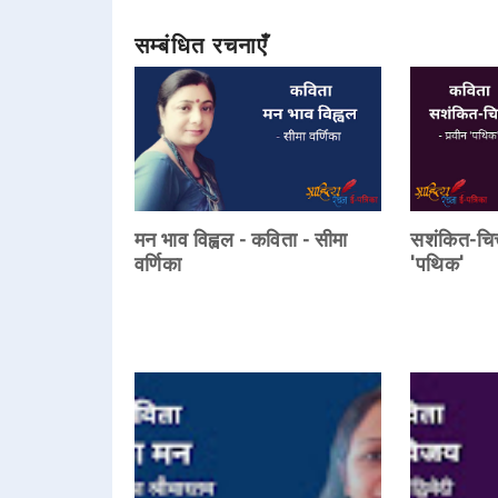
सम्बंधित रचनाएँ
मन भाव विह्वल - कविता - सीमा
सशंकित-चित्
वर्णिका
'पथिक'