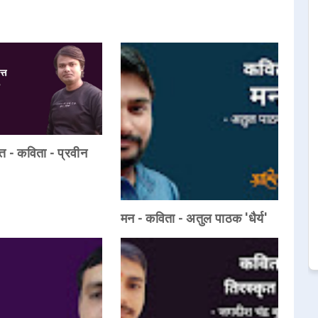
त - कविता - प्रवीन
मन - कविता - अतुल पाठक 'धैर्य'