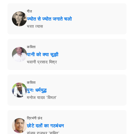
गीत
ज्योत से ज्योत जगाते चलो
भरत व्यास
कविता
पानी को क्या सूझी
भवानी प्रसाद मिश्र
कविता
पुनः धर्मयुद्ध
मनोज यादव 'विमल'
त्रिभंगी छंद
छोटे दलों का गठबंधन
संजय राजभर 'समित'