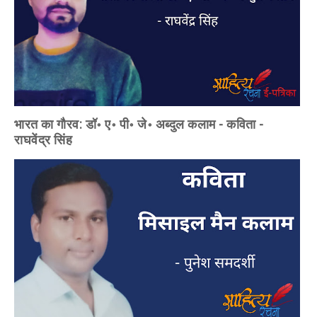
भारत का गौरव: डॉ॰ ए॰ पी॰ जे॰ अब्दुल कलाम - कविता -
राघवेंद्र सिंह