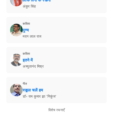
लॉक लगा के रखना
अंकुर सिंह
कविता
पुण्य
मदन लाल राज
कविता
इतने में
अच्युतानंद मिश्र
गीत
स्कूल चलें हम
डॉ॰ राम कुमार झा 'निकुंज'
विशेष रचनाएँ