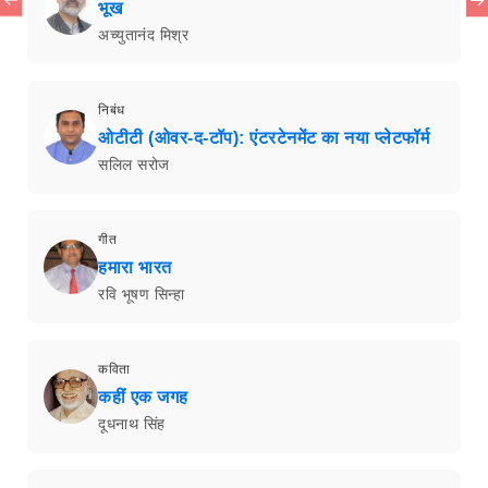
भूख
अच्युतानंद मिश्र
निबंध
ओटीटी (ओवर-द-टॉप): एंटरटेनमेंट का नया प्लेटफॉर्म
सलिल सरोज
गीत
हमारा भारत
रवि भूषण सिन्हा
कविता
कहीं एक जगह
दूधनाथ सिंह