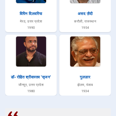
विपिन दिलवरिया
असद ज़ैदी
मेरठ, उत्तर प्रदेश
करौली, राजस्थान
1990
1954
डॉ॰ रोहित श्रीवास्तव 'सृजन'
गुलज़ार
जौनपुर, उत्तर प्रदेश
झेलम, पंजाब
1980
1934