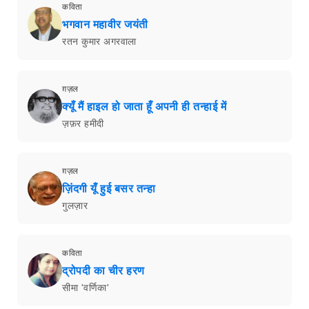
कविता
भगवान महावीर जयंती
रतन कुमार अगरवाला
ग़ज़ल
क्यूँ मैं हाइल हो जाता हूँ अपनी ही तन्हाई में
ज़फ़र हमीदी
ग़ज़ल
ज़िंदगी यूँ हुई बसर तन्हा
गुलज़ार
कविता
द्रोपदी का चीर हरण
सीमा 'वर्णिका'