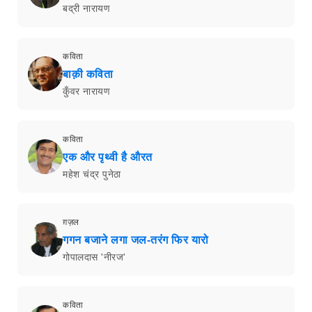
बद्री नारायण
कविता
बाक़ी कविता
कुँवर नारायण
कविता
एक और पृथ्वी है औरत
महेश चंद्र पुनेठा
ग़ज़ल
गगन बजाने लगा जल-तरंग फिर यारो
गोपालदास 'नीरज'
कविता