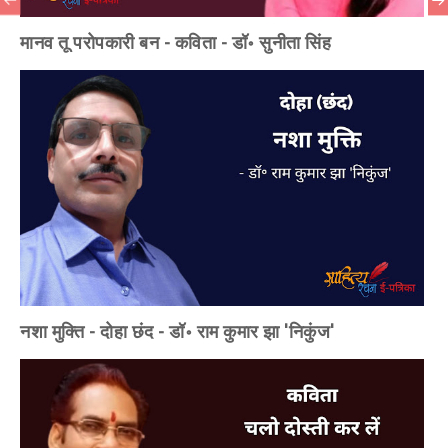
मानव तू परोपकारी बन - कविता - डॉ॰ सुनीता सिंह
नशा मुक्ति - दोहा छंद - डॉ॰ राम कुमार झा 'निकुंज'