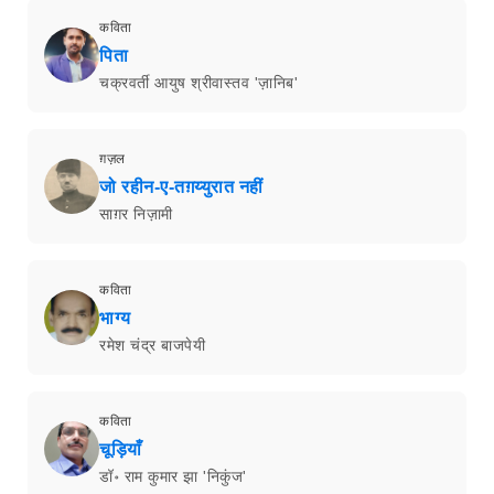
कविता
पिता
चक्रवर्ती आयुष श्रीवास्तव 'ज़ानिब'
ग़ज़ल
जो रहीन-ए-तग़य्युरात नहीं
साग़र निज़ामी
कविता
भाग्य
रमेश चंद्र बाजपेयी
कविता
चूड़ियाँ
डॉ॰ राम कुमार झा 'निकुंज'