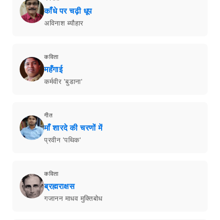
काँधे पर चढ़ी धूप
अविनाश ब्यौहार
कविता
महँगाई
कर्मवीर 'बुडाना'
गीत
माँ शारदे की चरणों में
प्रवीन 'पथिक'
कविता
ब्रह्मराक्षस
गजानन माधव मुक्तिबोध