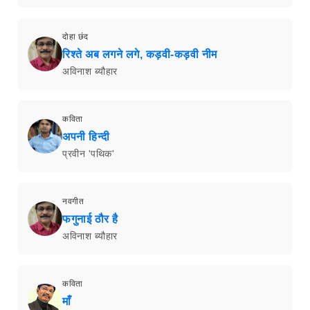
दोहा छंद
रिश्ते अब लगने लगे, कड़वी-कड़वी नीम
अविनाश ब्यौहार
कविता
अपनी हिन्दी
प्रवीन 'पथिक'
नवगीत
फगुनाई ठौर है
अविनाश ब्यौहार
कविता
माँ