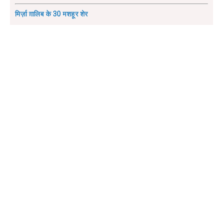
मिर्ज़ा ग़ालिब के 30 मशहूर शेर