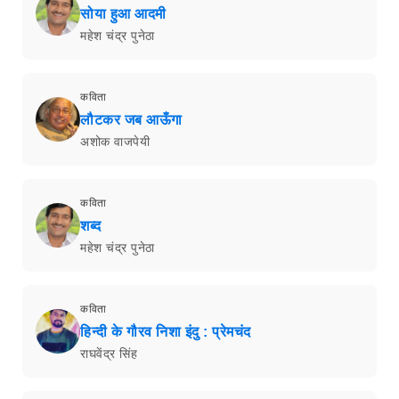
सोया हुआ आदमी
महेश चंद्र पुनेठा
कविता
लौटकर जब आऊँगा
अशोक वाजपेयी
कविता
शब्द
महेश चंद्र पुनेठा
कविता
हिन्दी के गौरव निशा इंदु : प्रेमचंद
राघवेंद्र सिंह