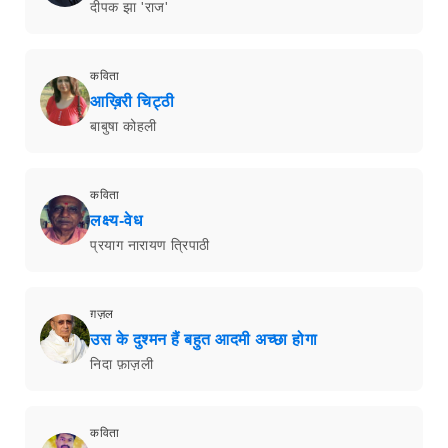
दीपक झा 'राज'
कविता
आख़िरी चिट्ठी
बाबुषा कोहली
कविता
लक्ष्य-वेध
प्रयाग नारायण त्रिपाठी
ग़ज़ल
उस के दुश्मन हैं बहुत आदमी अच्छा होगा
निदा फ़ाज़ली
कविता