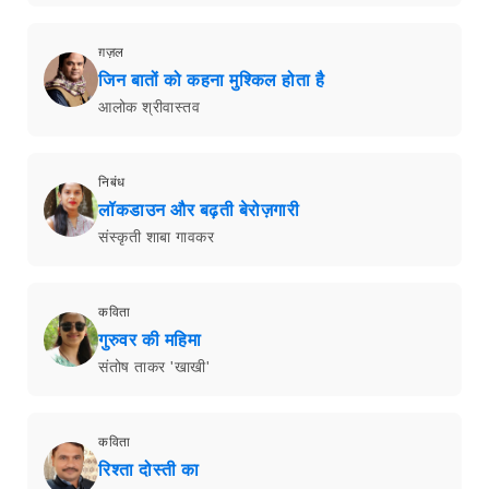
ग़ज़ल
जिन बातों को कहना मुश्किल होता है
आलोक श्रीवास्तव
निबंध
लॉकडाउन और बढ़ती बेरोज़गारी
संस्कृती शाबा गावकर
कविता
गुरुवर की महिमा
संतोष ताकर 'खाखी'
कविता
रिश्ता दोस्ती का