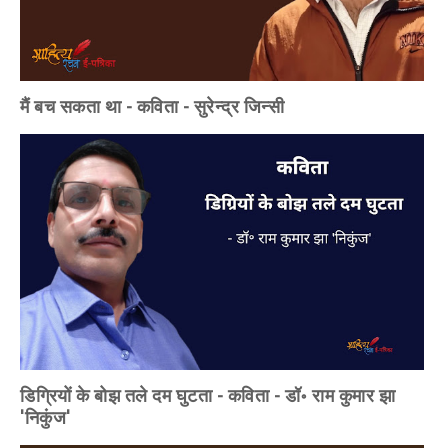
मैं बच सकता था - कविता - सुरेन्द्र जिन्सी
डिग्रियों के बोझ तले दम घुटता - कविता - डॉ॰ राम कुमार झा
'निकुंज'