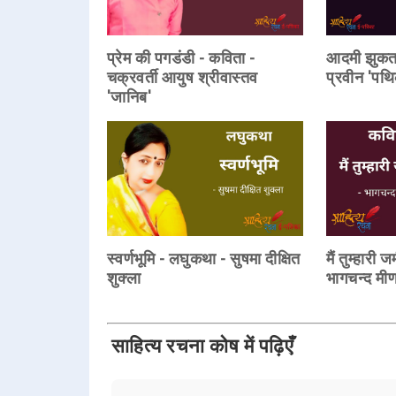
प्रेम की पगडंडी - कविता -
आदमी झुकता 
चक्रवर्ती आयुष श्रीवास्तव
प्रवीन 'पथ
'जानिब'
स्वर्णभूमि - लघुकथा - सुषमा दीक्षित
मैं तुम्हारी 
शुक्ला
भागचन्द मीण
साहित्य रचना कोष में पढ़िएँ