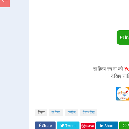
In
साहित्य रचना को
Y
देखिए साह
विषय
कविता
ज़मीन
देशभक्ति
Save
Share
Tweet
Share
S