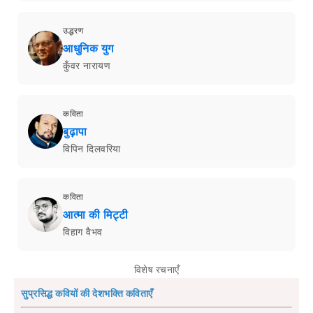
उद्धरण
आधुनिक युग
कुँवर नारायण
कविता
बुढ़ापा
विपिन दिलवरिया
कविता
आत्मा की मिट्टी
विहाग वैभव
विशेष रचनाएँ
सुप्रसिद्ध कवियों की देशभक्ति कविताएँ