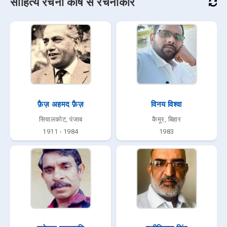
साहित्य रचना कोष से रचनाकार
फ़ैज़ अहमद फ़ैज़
विनय विश्वा
सियालकोट, पंजाब
कैमूर, बिहार
1911 - 1984
1983