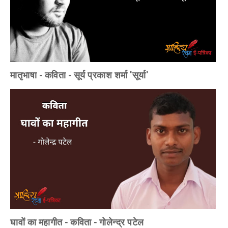
मातृभाषा - कविता - सूर्य प्रकाश शर्मा 'सूर्या'
घावों का महागीत - कविता - गोलेन्द्र पटेल