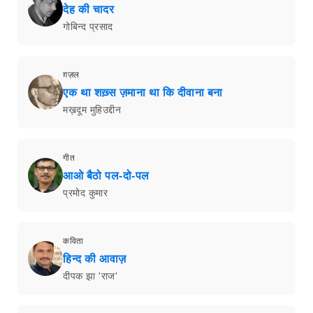
देह की चादर
गोबिन्द प्रसाद
ग़ज़ल
एक था शख़्स ज़माना था कि दीवाना बना
मख़दूम मुहिउद्दीन
गीत
आओ बैठो पल-दो-पल
प्रमोद कुमार
कविता
हिन्द की आवाज़
दीपक झा 'राज'