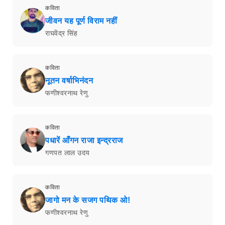
कविता
जीवन यह पूर्ण विराम नहीं
राघवेंद्र सिंह
कविता
नूतन वर्षाभिनंदन
फणीश्वरनाथ रेणु
कविता
पधारें आँगन राजा इन्द्रराज
गणपत लाल उदय
कविता
जागो मन के सजग पथिक ओ!
फणीश्वरनाथ रेणु