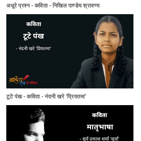
अधूरे प्रश्न - कविता - निखिल पाण्डेय श्रावण्य
टूटे पंख - कविता - नंदनी खरे 'प्रियतमा'