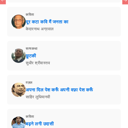
कविता
दूर कटा कवि मैं जनता का
केदारनाथ अग्रवाल
सत्यकथा
छुटकी
सुधीर श्रीवास्तव
ग़ज़ल
अपना दिल पेश करूँ अपनी वफ़ा पेश करूँ
साहिर लुधियानवी
कविता
बढ़ने लगी उदासी