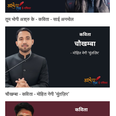
तुम भोगी अश्रु के - कविता - साई अनमोल
चौखम्बा - कविता - मोहित नेगी 'मुंतज़िर'