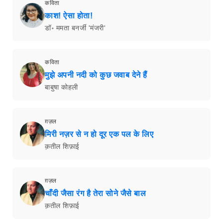
कविता
काश! ऐसा होता!
डॉ॰ ममता बनर्जी 'मंजरी'
कविता
मुझे अपनी नदी को कुछ जवाब देने हैं
बाबुषा कोहली
ग़ज़ल
मिरी नज़र से न हो दूर एक पल के लिए
क़तील शिफ़ाई
ग़ज़ल
चाँदी जैसा रंग है तेरा सोने जैसे बाल
क़तील शिफ़ाई