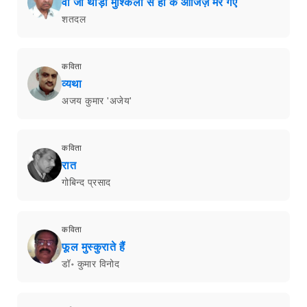
वो जो थोड़ी मुश्किलों से हो के आजिज़ मर गए
शतदल
कविता
व्यथा
अजय कुमार 'अजेय'
कविता
रात
गोबिन्द प्रसाद
कविता
फूल मुस्कुराते हैं
डॉ॰ कुमार विनोद