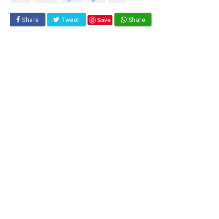
Save
Share
Tweet
Share