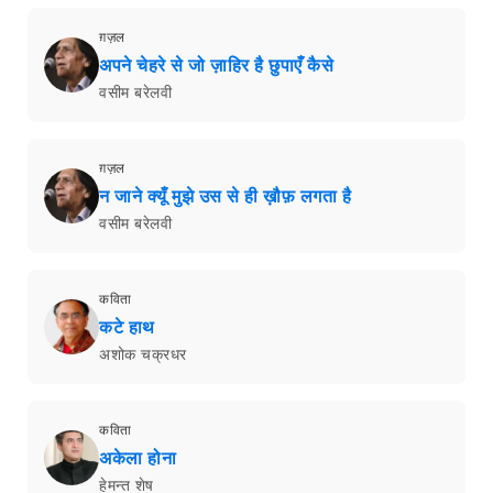
ग़ज़ल
अपने चेहरे से जो ज़ाहिर है छुपाएँ कैसे
वसीम बरेलवी
ग़ज़ल
न जाने क्यूँ मुझे उस से ही ख़ौफ़ लगता है
वसीम बरेलवी
कविता
कटे हाथ
अशोक चक्रधर
कविता
अकेला होना
हेमन्त शेष