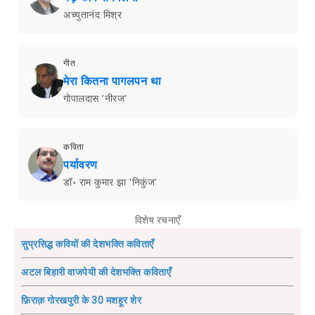
अच्युतानंद मिश्र
गीत
मेरा कितना पागलपन था
गोपालदास 'नीरज'
कविता
पर्यावरण
डॉ॰ राम कुमार झा 'निकुंज'
विशेष रचनाएँ
सुप्रसिद्ध कवियों की देशभक्ति कविताएँ
अटल बिहारी वाजपेयी की देशभक्ति कविताएँ
फ़िराक़ गोरखपुरी के 30 मशहूर शेर