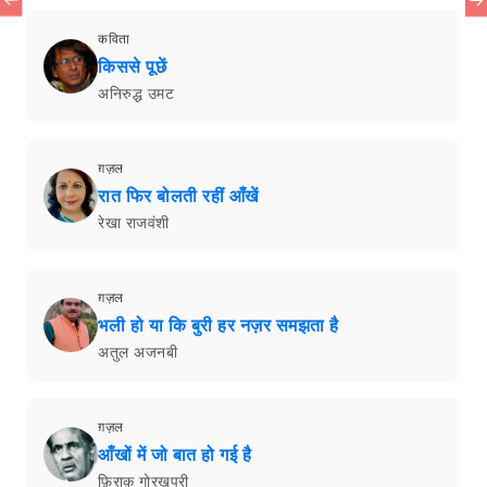
कविता
किससे पूछें
अनिरुद्ध उमट
ग़ज़ल
रात फिर बोलती रहीं आँखें
रेखा राजवंशी
ग़ज़ल
भली हो या कि बुरी हर नज़र समझता है
अतुल अजनबी
ग़ज़ल
आँखों में जो बात हो गई है
फ़िराक़ गोरखपुरी