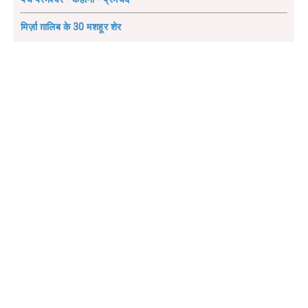
मिर्ज़ा ग़ालिब के 30 मशहूर शेर