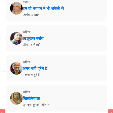
ग़ज़ल
हम तो बचपन में भी अकेले थे
जावेद अख़्तर
कविता
ऋतुराज बसंत
सीमा 'वर्णिका'
कविता
अगर यही प्रेम है
पंकज चतुर्वेदी
कविता
खिलौनेवाला
सुभद्रा कुमारी चौहान