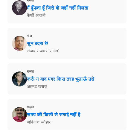
ग़ज़ल
मैं ढूँडता हूँ जिसे वो जहाँ नहीं मिलता
कैफ़ी आज़मी
गीत
सुन बदरा रे!
संजय राजभर 'समित'
ग़ज़ल
करूँ न याद मगर किस तरह भुलाऊँ उसे
अहमद फ़राज़
ग़ज़ल
समय की किसी से सगाई नहीं है
अविनाश ब्यौहार