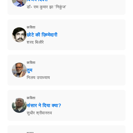
डॉ॰ राम कुमार झा 'निकुंज'
कविता
छोटे की ज़िम्मेदारी
शरद बिलाैरे
कविता
तुम
निलय उपाध्याय
कविता
संसार ने दिया क्या?
सुधीर श्रीवास्तव