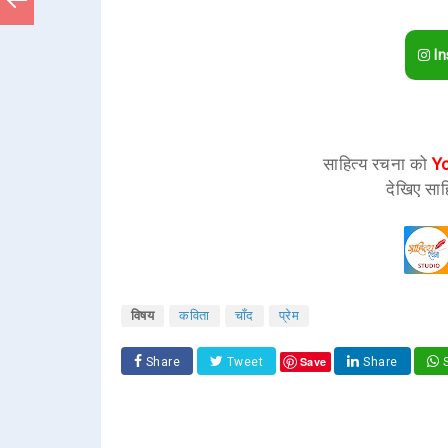
In
साहित्य रचना को
Y
देखिए साह
विषय
कविता
चाँद
प्रेम
Save
Share
Tweet
Share
S