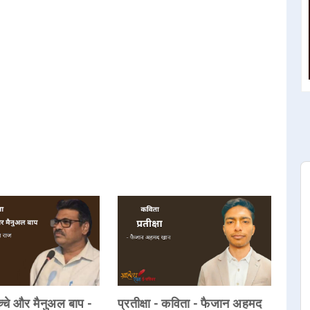
्चे और मैनुअल बाप -
प्रतीक्षा - कविता - फैजान अहमद