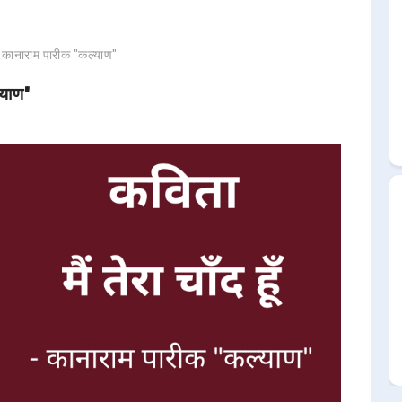
ता - कानाराम पारीक "कल्याण"
्याण"