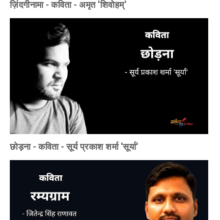
ज़िंदगीनामा - कविता - अमृत 'शिवोहम्'
छोड़ना - कविता - सूर्य प्रकाश शर्मा 'सूर्या'