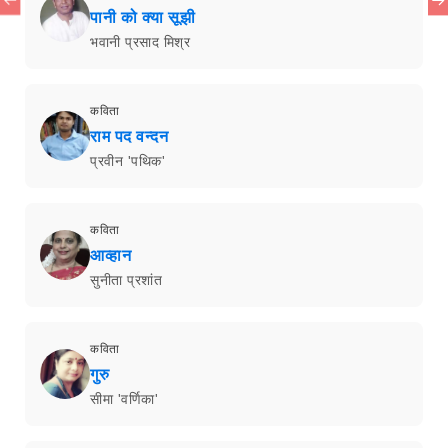
पानी को क्या सूझी
भवानी प्रसाद मिश्र
कविता
राम पद वन्दन
प्रवीन 'पथिक'
कविता
आव्हान
सुनीता प्रशांत
कविता
गुरु
सीमा 'वर्णिका'