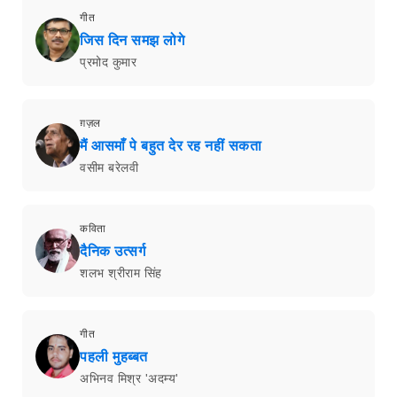
गीत
जिस दिन समझ लोगे
प्रमोद कुमार
ग़ज़ल
मैं आसमाँ पे बहुत देर रह नहीं सकता
वसीम बरेलवी
कविता
दैनिक उत्सर्ग
शलभ श्रीराम सिंह
गीत
पहली मुहब्बत
अभिनव मिश्र 'अदम्य'