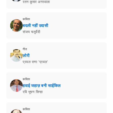
रतन कुमार अगरवाला
कविता
बदली नहीं उदासी
संजय चतुर्वेदी
गीत
लोरी
प्रवल राणा 'प्रवल'
कविता
हवाई जहाज़ बनी साईकिल
रवि भूषण सिन्हा
कविता