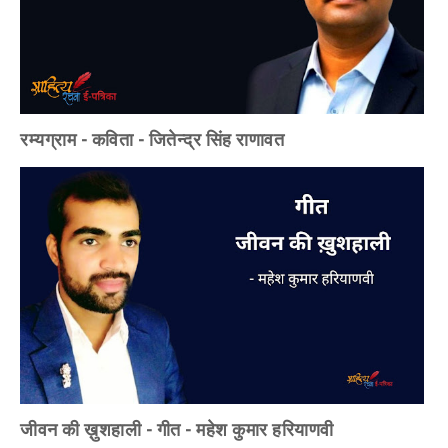
रम्यग्राम - कविता - जितेन्द्र सिंह राणावत
जीवन की ख़ुशहाली - गीत - महेश कुमार हरियाणवी