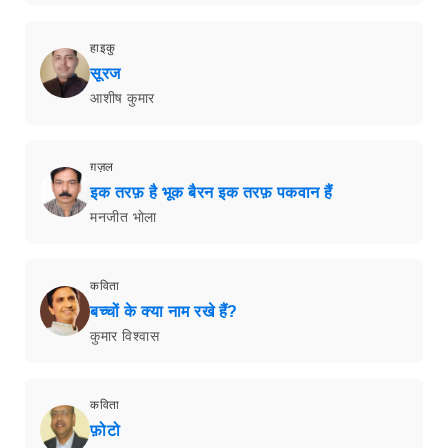
हाइकु
सूरज
आशीष कुमार
ग़ज़ल
इक तरफ़ है भूक बैरन इक तरफ़ पकवान हैं
मनजीत भोला
कविता
बच्चों के क्या नाम रखे हैं?
कुमार विश्वास
कविता
फ़ोटो