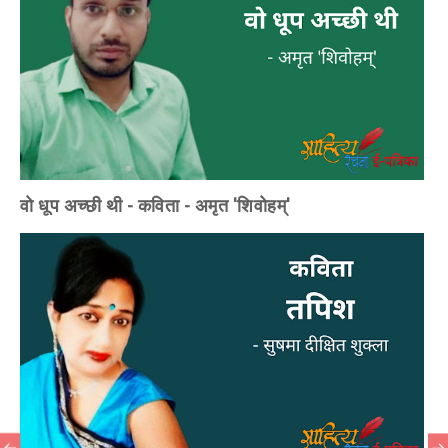
वो धूप अच्छी थी - कविता - अमृत 'शिवोहम्'