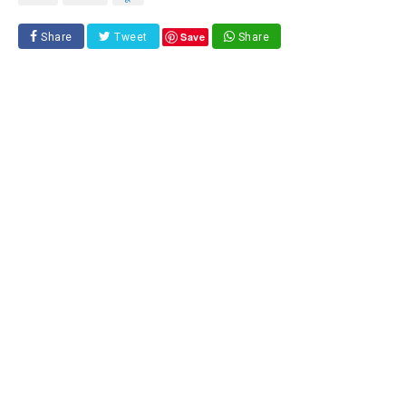
Save
Share
Tweet
Share