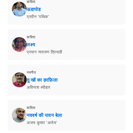
कविता
ऊहापोह
प्रवीन 'पथिक'
कविता
लक्ष्य
प्रयाग नारायण त्रिपाठी
नवगीत
दुःखों का क़ाफ़िला
अविनाश ब्यौहार
कविता
नववर्ष की पावन बेला
अजय कुमार 'अजेय'