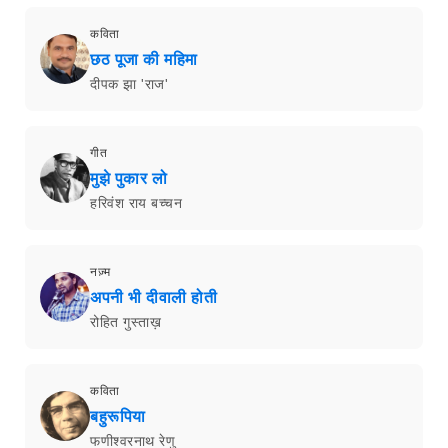
कविता
छठ पूजा की महिमा
दीपक झा 'राज'
गीत
मुझे पुकार लो
हरिवंश राय बच्चन
नज़्म
अपनी भी दीवाली होती
रोहित गुस्ताख़
कविता
बहुरूपिया
फणीश्वरनाथ रेणु