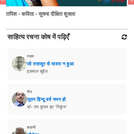
तपिश - कविता - सुषमा दीक्षित शुक्ला
साहित्य रचना कोष में पढ़िएँ
ग़ज़ल
जो तसव्वुर से मावरा न हुआ
इक़बाल सुहैल
गीत
नूतन हिन्दू वर्ष नमन हो
डॉ॰ राम कुमार झा 'निकुंज'
कहानी