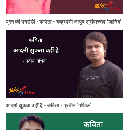
प्रेम की पगडंडी - कविता - चक्रवर्ती आयुष श्रीवास्तव 'जानिब'
आदमी झुकता वहीं है - कविता - प्रवीन 'पथिक'