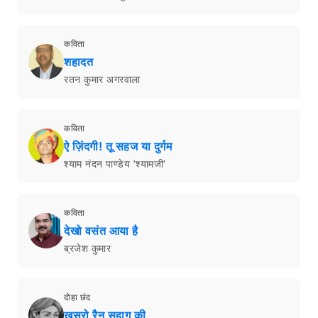
कविता
शहादत
रतन कुमार अगरवाला
कविता
ऐ ज़िंदगी! तू सहज या दुर्गम
श्याम नंदन पाण्डेय 'श्यामजी'
कविता
देखो वसंत आया है
ब्रजेश कुमार
दोहा छंद
ख़ुसरो रैन सुहाग की