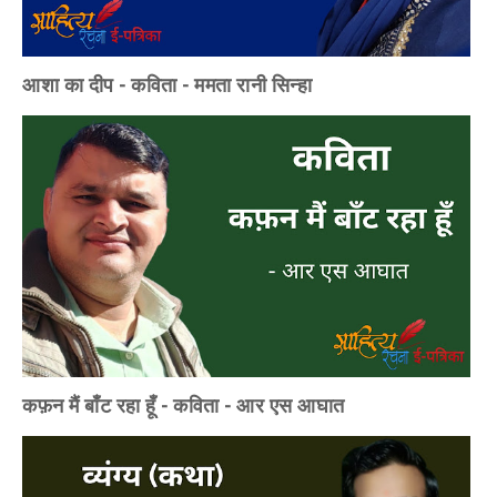
आशा का दीप - कविता - ममता रानी सिन्हा
कफ़न मैं बाँट रहा हूँ - कविता - आर एस आघात