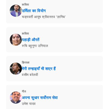
कविता
उर्मिला का वियोग
चक्रवर्ती आयुष श्रीवास्तव 'ज़ानिब'
कविता
पहाड़ी औरतें
रुचि बहुगुणा उनियाल
क़ितआ
मेरी तन्हाइयाँ भी शाएर हैं
वसीम बरेलवी
गीत
अपना सुधार सर्वोत्तम सेवा
उमेश यादव