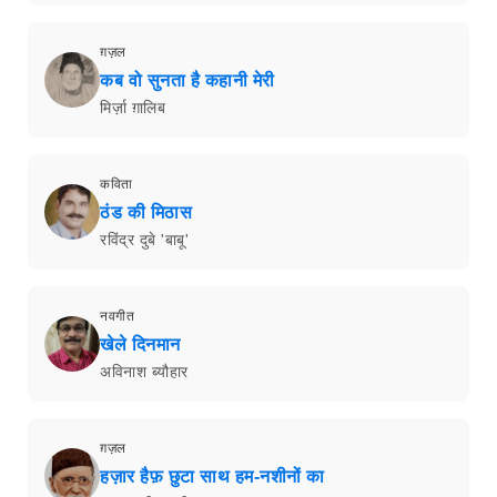
ग़ज़ल
कब वो सुनता है कहानी मेरी
मिर्ज़ा ग़ालिब
कविता
ठंड की मिठास
रविंद्र दुबे 'बाबू'
नवगीत
खेले दिनमान
अविनाश ब्यौहार
ग़ज़ल
हज़ार हैफ़ छुटा साथ हम-नशीनों का