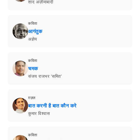
शाद अज़ीमाबादी
कविता
आगंतुक
अज्ञेय
कविता
चमक
संजय राजभर 'समित'
ग़ज़ल
बात करनी है बात कौन करे
कुमार विश्वास
कविता