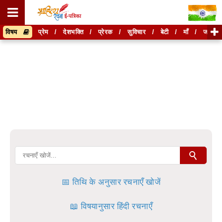
विषय
प्रेम
/
देशभक्ति
/
प्रेरक
/
सुविचार
/
बेटी
/
माँ
/
जानकार
सं
रचनाएँ खोजें
तिथि के अनुसार रचनाएँ खोजें
दे
श
तिथि के अनुसार खोजें
रचनाएँ या रचनाकारों को खोजने के लिए नीचे दी गई बॉक्स में
हिन्दी में लिखें और "खोजें" बटन को दबाए
रचनाएँ या रचनाकारों को खोजने के लिए नीचे दी गई बॉक्स में
हिन्दी में लिखें और "खोजें" बटन को दबाए
हटाएँ
खोजें
हटाएँ
खोजें
📅 तिथि के अनुसार रचनाएँ खोजें
इस अनुभाग में कुछ संशोधन किया जा रहा है।
कृपया कुछ समय बाद देखें।
📖 विषयानुसार हिंदी रचनाएँ