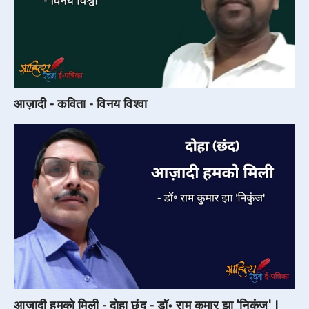
आज़ादी - कविता - विनय विश्वा
आज़ादी हमको मिली - दोहा छंद - डॉ॰ राम कुमार झा 'निकुंज' |