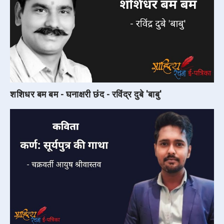
शशिधर बम बम - घनाक्षरी छंद - रविंद्र दुबे 'बाबु'