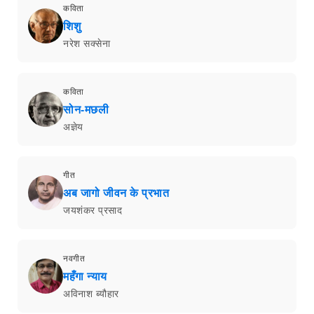
कविता
शिशु
नरेश सक्सेना
कविता
सोन-मछली
अज्ञेय
गीत
अब जागो जीवन के प्रभात
जयशंकर प्रसाद
नवगीत
महँगा न्याय
अविनाश ब्यौहार