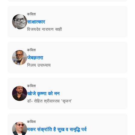
कविता
साक्षात्कार
विजयदेव नारायण साही
कविता
जेबक़तरा
निलय उपाध्याय
कविता
खोजे कृष्णा को मन
डॉ॰ रोहित श्रीवास्तव 'सृजन'
कविता
मकर संक्रांति है सुख व समृद्धि पर्व