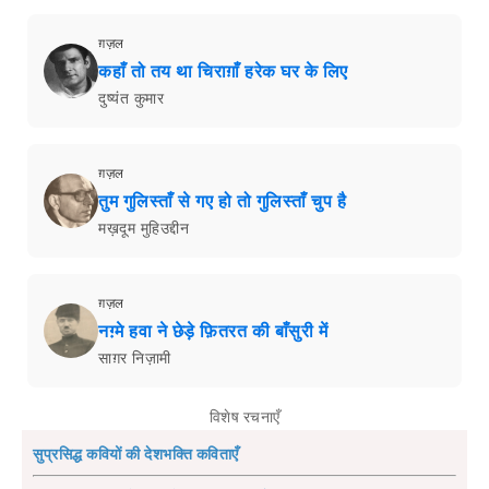
ग़ज़ल
कहाँ तो तय था चिराग़ाँ हरेक घर के लिए
दुष्यंत कुमार
ग़ज़ल
तुम गुलिस्ताँ से गए हो तो गुलिस्ताँ चुप है
मख़दूम मुहिउद्दीन
ग़ज़ल
नग़्मे हवा ने छेड़े फ़ितरत की बाँसुरी में
साग़र निज़ामी
विशेष रचनाएँ
सुप्रसिद्ध कवियों की देशभक्ति कविताएँ