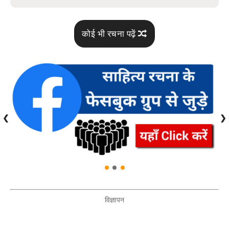
कोई भी रचना पढ़ें
❮
❯
विज्ञापन