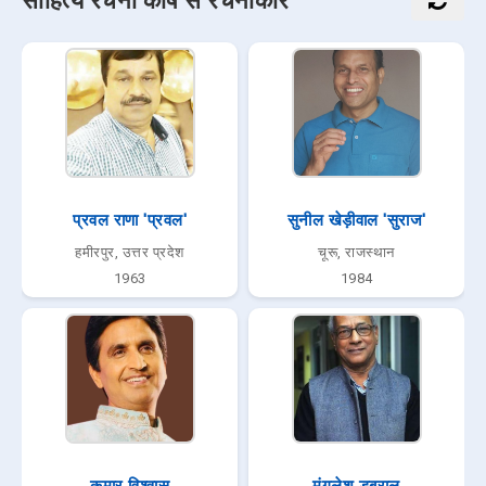
साहित्य रचना कोष से रचनाकार
प्रवल राणा 'प्रवल'
सुनील खेड़ीवाल 'सुराज'
हमीरपुर, उत्तर प्रदेश
चूरू, राजस्थान
1963
1984
कुमार विश्वास
मंगलेश डबराल