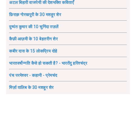
अटल बिहारी वाजपेयी की देशभक्ति कविताएँ
फ़िराक़ गोरखपुरी के 30 मशहूर शेर
दुष्यंत कुमार की 10 चुनिंदा ग़ज़लें
कैफ़ी आज़मी के 10 बेहतरीन शेर
कबीर दास के 15 लोकप्रिय दोहे
भारतवर्षोन्नति कैसे हो सकती है? - भारतेंदु हरिश्चंद्र
पंच परमेश्वर - कहानी - प्रेमचंद
मिर्ज़ा ग़ालिब के 30 मशहूर शेर