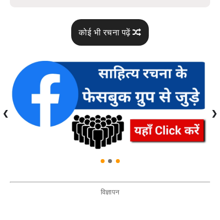
कोई भी रचना पढ़ें
❮
❯
विज्ञापन