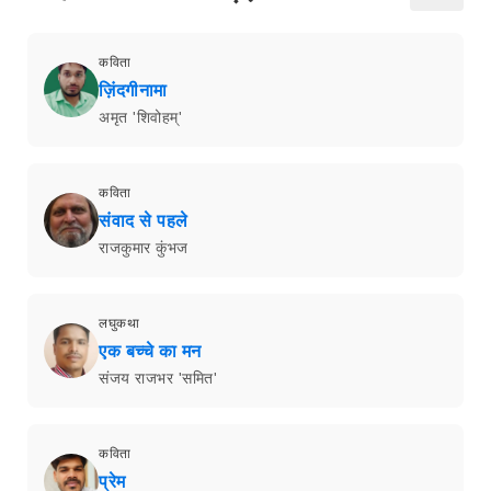
कविता
ज़िंदगीनामा
अमृत 'शिवोहम्'
कविता
संवाद से पहले
राजकुमार कुंभज
लघुकथा
एक बच्चे का मन
संजय राजभर 'समित'
कविता
प्रेम