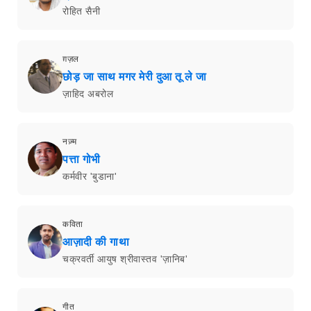
रोहित सैनी
ग़ज़ल
छोड़ जा साथ मगर मेरी दुआ तू ले जा
ज़ाहिद अबरोल
नज़्म
पत्ता गोभी
कर्मवीर 'बुडाना'
कविता
आज़ादी की गाथा
चक्रवर्ती आयुष श्रीवास्तव 'ज़ानिब'
गीत