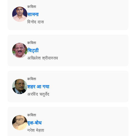
कविता
सामना
विनोद दास
कविता
चिट्ठी
अखिलेश श्रीवास्तव
कविता
शहर आ गया
अरविंद चतुर्वेद
कविता
वृक्ष-बोध
नरेश मेहता