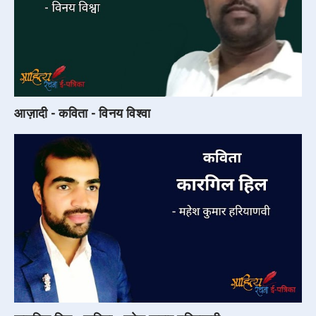
आज़ादी - कविता - विनय विश्वा