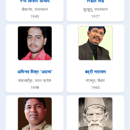
नन्द किशोर आचार्य
निहाल सिंह
बीकानेर, राजस्थान
झुन्झुनू, राजस्थान
1945
1977
अभिनव मिश्र 'अदम्य'
बद्री नारायण
शाहजहाँपुर, उत्तर प्रदेश
भोजपुर, बिहार
1998
1965