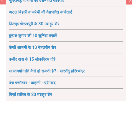
सुप्रसिद्ध कवियों की देशभक्ति कविताएँ
अटल बिहारी वाजपेयी की देशभक्ति कविताएँ
फ़िराक़ गोरखपुरी के 30 मशहूर शेर
दुष्यंत कुमार की 10 चुनिंदा ग़ज़लें
कैफ़ी आज़मी के 10 बेहतरीन शेर
कबीर दास के 15 लोकप्रिय दोहे
भारतवर्षोन्नति कैसे हो सकती है? - भारतेंदु हरिश्चंद्र
पंच परमेश्वर - कहानी - प्रेमचंद
मिर्ज़ा ग़ालिब के 30 मशहूर शेर