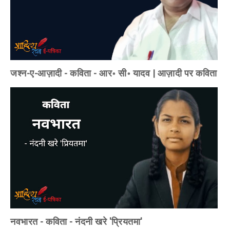
जश्न-ए-आज़ादी - कविता - आर॰ सी॰ यादव | आज़ादी पर कविता
नवभारत - कविता - नंदनी खरे 'प्रियतमा'