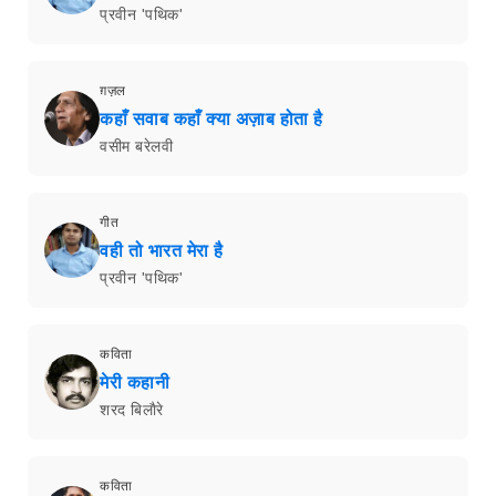
प्रवीन 'पथिक'
ग़ज़ल
कहाँ सवाब कहाँ क्या अज़ाब होता है
वसीम बरेलवी
गीत
वही तो भारत मेरा है
प्रवीन 'पथिक'
कविता
मेरी कहानी
शरद बिलाैरे
कविता