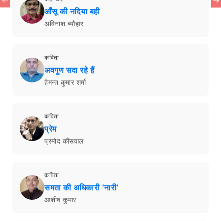
आँसू की नदिया बही
अविनाश ब्यौहार
कविता
अवगुण सदा रहे हैं
हेमन्त कुमार शर्मा
कविता
प्रेम
प्रमोद कौंसवाल
कविता
समता की अधिकारी 'नारी'
आशीष कुमार