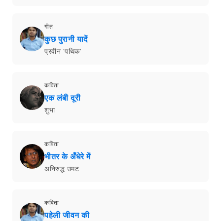
गीत
कुछ पुरानी यादें
प्रवीन 'पथिक'
कविता
एक लंबी दूरी
शुभा
कविता
भीतर के अँधेरे में
अनिरुद्ध उमट
कविता
पहेली जीवन की