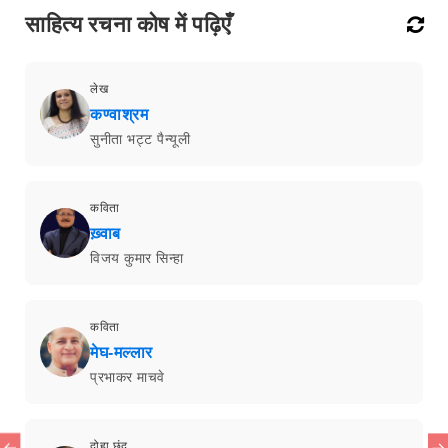
साहित्य रचना कोष में पढ़िएँ
लेख
कण्वाश्रम
सुनीता भट्ट पैन्यूली
कविता
ख़्वाब
विजय कुमार सिन्हा
कविता
मेघ-मल्लार
प्रभाकर माचवे
दोहा छंद