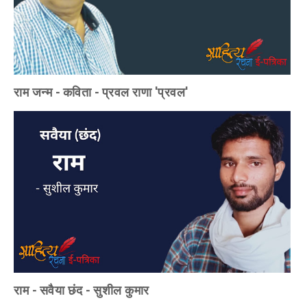
राम जन्म - कविता - प्रवल राणा 'प्रवल'
राम - सवैया छंद - सुशील कुमार