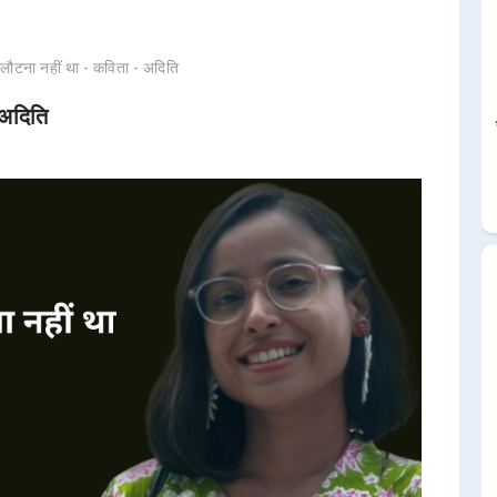
ँ लौटना नहीं था - कविता - अदिति
 अदिति