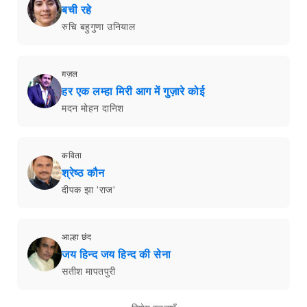
बची रहे
रुचि बहुगुणा उनियाल
ग़ज़ल
हर एक लम्हा मिरी आग में गुज़ारे कोई
मदन मोहन दानिश
कविता
श्रेष्ठ कौन
दीपक झा 'राज'
आल्हा छंद
जय हिन्द जय हिन्द की सेना
सतीश मापतपुरी