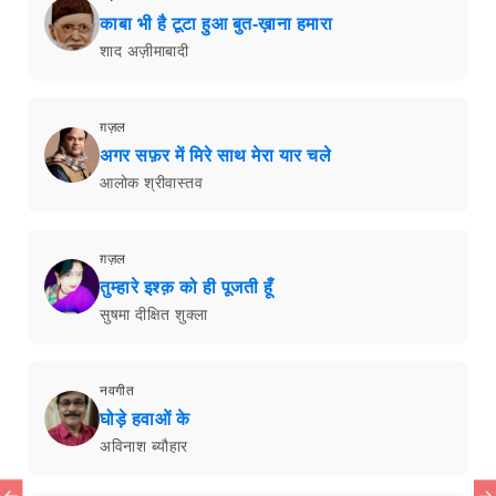
काबा भी है टूटा हुआ बुत-ख़ाना हमारा
शाद अज़ीमाबादी
ग़ज़ल
अगर सफ़र में मिरे साथ मेरा यार चले
आलोक श्रीवास्तव
ग़ज़ल
तुम्हारे इश्क़ को ही पूजती हूँ
सुषमा दीक्षित शुक्ला
नवगीत
घोड़े हवाओं के
अविनाश ब्यौहार