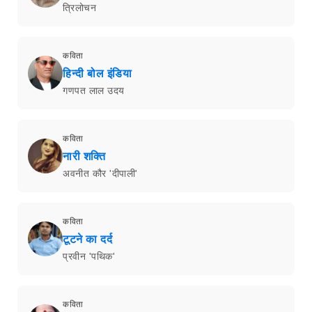
त्रिलोचन
कविता
हिन्दी बोल इंडिया
गणपत लाल उदय
कविता
नारी शक्ति
अवनीत कौर 'दीपाली'
कविता
टूटने का दर्द
प्रवीन 'पथिक'
कविता