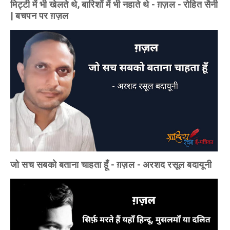
मिट्टी में भी खेलते थे, बारिशों में भी नहाते थे - ग़ज़ल - रोहित सैनी
| बचपन पर ग़ज़ल
जो सच सबको बताना चाहता हूँ - ग़ज़ल - अरशद रसूल बदायूनी