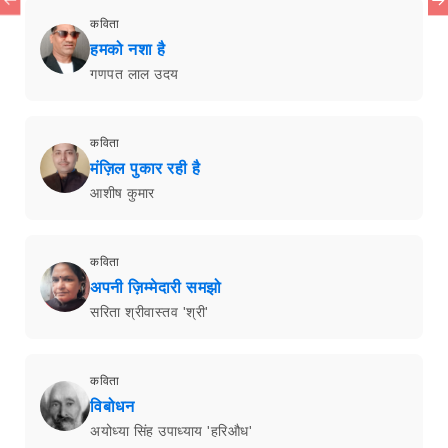
कविता
हमको नशा है
गणपत लाल उदय
कविता
मंज़िल पुकार रही है
आशीष कुमार
कविता
अपनी ज़िम्मेदारी समझो
सरिता श्रीवास्तव 'श्री'
कविता
विबोधन
अयोध्या सिंह उपाध्याय 'हरिऔध'