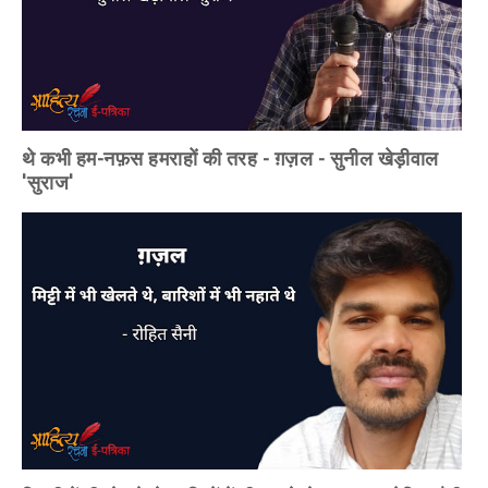
थे कभी हम-नफ़स हमराहों की तरह - ग़ज़ल - सुनील खेड़ीवाल
'सुराज'