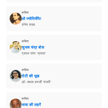
कविता
ओ ज्योतिर्मयि!
रांगेय राघव
कविता
सुभाष चंद्र बोस
प्रवल राणा 'प्रवल'
कविता
रोटी की भूख
डॉ॰ ममता बनर्जी 'मंजरी'
कविता
भाषा की लहरें