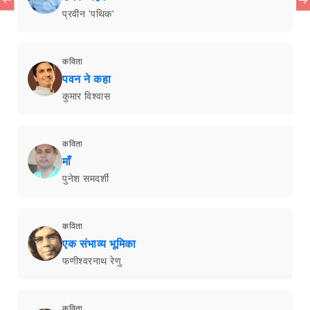
प्रवीन 'पथिक'
कविता
पवन ने कहा
कुमार विश्वास
कविता
माँ
पुनेश समदर्शी
कविता
एक संभाव्य भूमिका
फणीश्वरनाथ रेणु
कविता