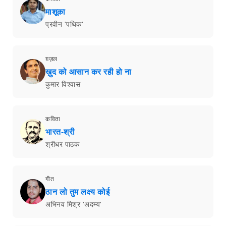
माशूका
प्रवीन 'पथिक'
ग़ज़ल
ख़ुद को आसान कर रही हो ना
कुमार विश्वास
कविता
भारत-श्री
श्रीधर पाठक
गीत
ठान लो तुम लक्ष्य कोई
अभिनव मिश्र 'अदम्य'