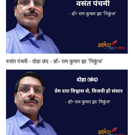
वसंत पंचमी - दोहा छंद - डॉ॰ राम कुमार झा 'निकुंज'