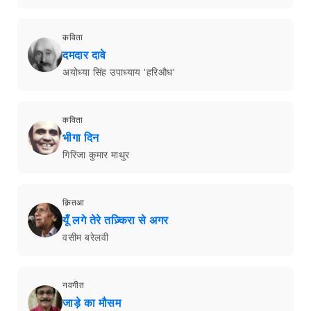
कविता
दमदार दावे
अयोध्या सिंह उपाध्याय 'हरिऔध'
कविता
भीगा दिन
गिरिजा कुमार माथुर
क़ितआ
यूँ लगे तेरे तज़्किरा से अगर
वसीम बरेलवी
नवगीत
जाड़े का मौसम