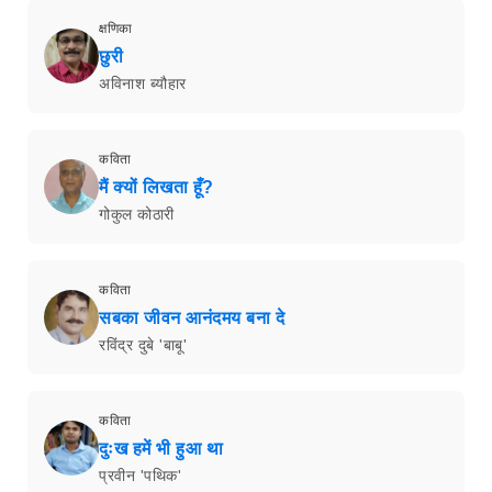
क्षणिका
छुरी
अविनाश ब्यौहार
कविता
मैं क्यों लिखता हूँ?
गोकुल कोठारी
कविता
सबका जीवन आनंदमय बना दे
रविंद्र दुबे 'बाबू'
कविता
दुःख हमें भी हुआ था
प्रवीन 'पथिक'