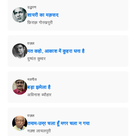
उद्धरण
शायरी का मक़सद
फ़िराक़ गोरखपुरी
ग़ज़ल
मत कहो, आकाश में कुहरा घना है
दुष्यंत कुमार
नवगीत
बड़ा झमेला है
अविनाश ब्यौहार
ग़ज़ल
तमाम-उम्र चला हूँ मगर चला न गया
नक़्श लायलपुरी