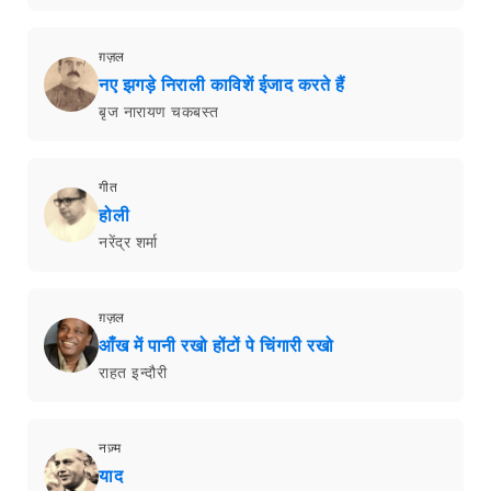
ग़ज़ल
नए झगड़े निराली काविशें ईजाद करते हैं
बृज नारायण चकबस्त
गीत
होली
नरेंद्र शर्मा
ग़ज़ल
आँख में पानी रखो होंटों पे चिंगारी रखो
राहत इन्दौरी
नज़्म
याद