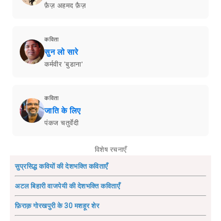
फ़ैज़ अहमद फ़ैज़
कविता
सुन लो सारे
कर्मवीर 'बुडाना'
कविता
जाति के लिए
पंकज चतुर्वेदी
विशेष रचनाएँ
सुप्रसिद्ध कवियों की देशभक्ति कविताएँ
अटल बिहारी वाजपेयी की देशभक्ति कविताएँ
फ़िराक़ गोरखपुरी के 30 मशहूर शेर