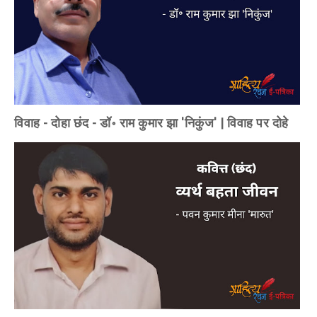
विवाह - दोहा छंद - डॉ॰ राम कुमार झा 'निकुंज' | विवाह पर दोहे